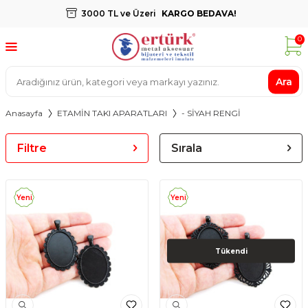
3000 TL ve Üzeri
KARGO BEDAVA!
0
Ara
Anasayfa
ETAMİN TAKI APARATLARI
- SİYAH RENGİ
Filtre
Sırala
Yeni
Yeni
Tükendi