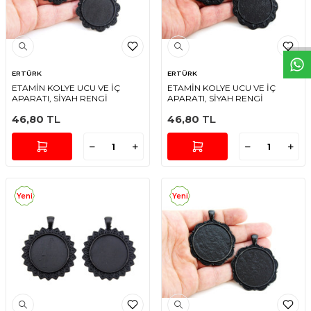
W
h
t
s
a
p
p
D
e
s
e
H
a
t
t
ERTÜRK
ERTÜRK
ETAMİN KOLYE UCU VE İÇ
ETAMİN KOLYE UCU VE İÇ
APARATI, SİYAH RENGİ
APARATI, SİYAH RENGİ
46,80
TL
46,80
TL
Yeni
Yeni