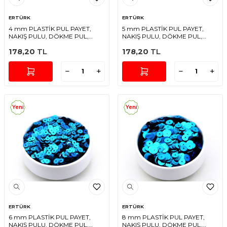
ERTÜRK
ERTÜRK
4 mm PLASTİK PUL PAYET,
5 mm PLASTİK PUL PAYET,
NAKIŞ PULU, DÖKME PUL,
NAKIŞ PULU, DÖKME PUL,
ORTADAN DELİK, TURKUAZ
ORTADAN DELİK, TURKUAZ
178,20
TL
178,20
TL
RENK
RENK
Yeni
Yeni
ERTÜRK
ERTÜRK
6 mm PLASTİK PUL PAYET,
8 mm PLASTİK PUL PAYET,
NAKIŞ PULU, DÖKME PUL,
NAKIŞ PULU, DÖKME PUL,