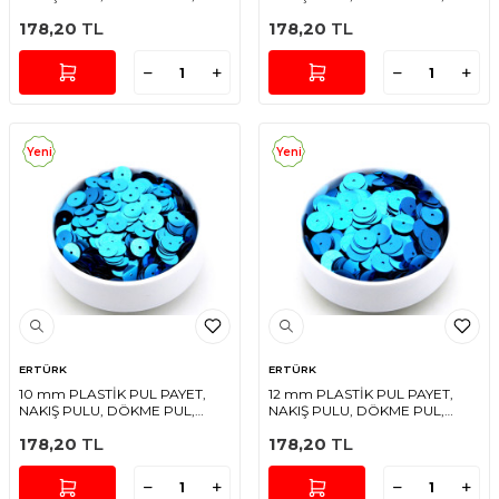
ORTADAN DELİK, TURKUAZ
ORTADAN DELİK, TURKUAZ
178,20
TL
178,20
TL
RENK
RENK
Yeni
Yeni
ERTÜRK
ERTÜRK
10 mm PLASTİK PUL PAYET,
12 mm PLASTİK PUL PAYET,
NAKIŞ PULU, DÖKME PUL,
NAKIŞ PULU, DÖKME PUL,
ORTADAN DELİK, TURKUAZ
ORTADAN DELİK, TURKUAZ
178,20
TL
178,20
TL
RENK
RENK