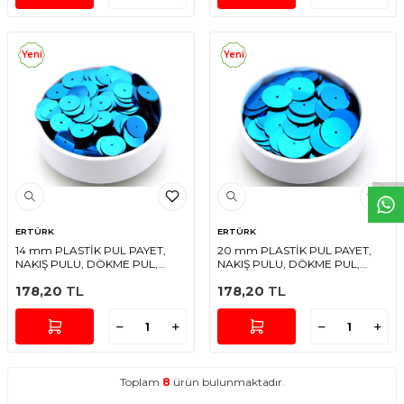
Yeni
Yeni
W
h
t
s
a
p
p
D
e
s
e
H
a
t
t
ERTÜRK
ERTÜRK
14 mm PLASTİK PUL PAYET,
20 mm PLASTİK PUL PAYET,
NAKIŞ PULU, DÖKME PUL,
NAKIŞ PULU, DÖKME PUL,
ORTADAN DELİK, TURKUAZ
ORTADAN DELİK, TURKUAZ
178,20
TL
178,20
TL
RENK
RENK
Toplam
8
ürün bulunmaktadır.