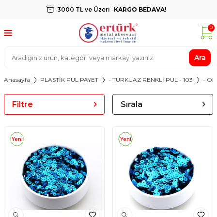
3000 TL ve Üzeri
KARGO BEDAVA!
0
Ara
Anasayfa
PLASTİK PUL PAYET
- TURKUAZ RENKLİ PUL - 103
- O
Filtre
Sırala
Yeni
Yeni