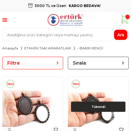
3000 TL ve Üzeri
KARGO BEDAVA!
0
Ara
Anasayfa
ETAMİN TAKI APARATLARI
- BAKIR RENGİ
Filtre
Sırala
Yeni
Yeni
Tükendi