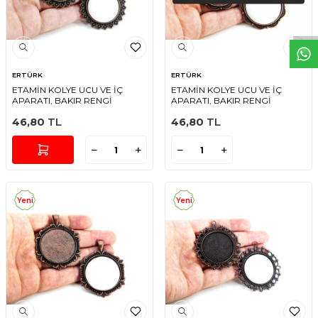
W
h
t
s
a
p
p
D
e
s
e
H
a
t
t
ERTÜRK
ERTÜRK
ETAMİN KOLYE UCU VE İÇ
ETAMİN KOLYE UCU VE İÇ
APARATI, BAKIR RENGİ
APARATI, BAKIR RENGİ
46,80
TL
46,80
TL
Yeni
Yeni