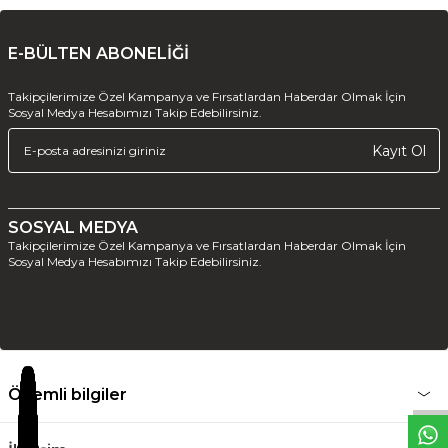
E-BÜLTEN ABONELİĞİ
Takipçilerimize Özel Kampanya ve Fırsatlardan Haberdar Olmak İçin
Sosyal Medya Hesabımızı Takip Edebilirsiniz.
Kayıt Ol
SOSYAL MEDYA
Takipçilerimize Özel Kampanya ve Fırsatlardan Haberdar Olmak İçin
Sosyal Medya Hesabımızı Takip Edebilirsiniz.
W
h
t
s
a
p
p
D
e
s
e
H
a
t
t
Önemli bilgiler