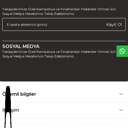
Takipçilerimize Özel Kampanya ve Fırsatlardan Haberdar Olmak İçin
Sosyal Medya Hesabımızı Takip Edebilirsiniz.
W
h
t
s
a
p
p
D
e
s
e
H
a
t
t
Kayıt Ol
SOSYAL MEDYA
Takipçilerimize Özel Kampanya ve Fırsatlardan Haberdar Olmak İçin
Sosyal Medya Hesabımızı Takip Edebilirsiniz.
Önemli bilgiler
İletişim