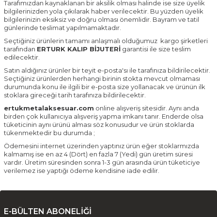
Tarafımızdan kaynaklanan bir aksilik olması halinde ise size üyelik
bilgilerinizden yola çıkılarak haber verilecektir. Bu yüzden üyelik
bilgilerinizin eksiksiz ve doğru olması önemlidir. Bayram ve tatil
günlerinde teslimat yapılmamaktadır.
Seçtiğiniz ürünlerin tamamı anlaşmalı olduğumuz kargo şirketleri
tarafından
ERTURK KALIP BİJUTERİ
garantisi ile size teslim
edilecektir.
Satın aldığınız ürünler bir teyit e-posta'sı ile tarafınıza bildirilecektir.
Seçtiğiniz ürünlerden herhangi birinin stokta mevcut olmaması
durumunda konu ile ilgili bir e-posta size yollanacak ve ürünün ilk
stoklara gireceği tarih tarafınıza bildirilecektir.
ertukmetalaksesuar.com
online alışveriş sitesidir. Aynı anda
birden çok kullanıcıya alışveriş yapma imkanı tanır. Enderde olsa
tüketicinin aynı ürünü alması söz konusudur ve ürün stoklarda
tükenmektedir bu durumda ;
Ödemesini internet üzerinden yaptınız ürün eğer stoklarmızda
kalmamış ise en az 4 (Dört) en fazla 7 (Yedi) gün üretim süresi
vardır. Üretim süresinden sonra 1-3 gün arasında ürün tüketiciye
verilemez ise yaptığı ödeme kendisine iade edilir.
E-BÜLTEN ABONELİĞİ