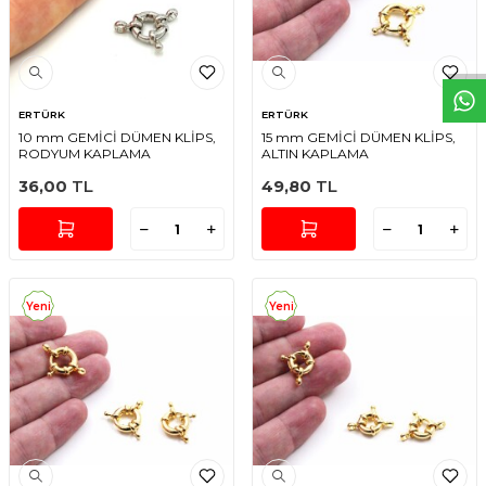
W
h
t
s
a
p
p
D
e
s
e
H
a
t
t
ERTÜRK
ERTÜRK
10 mm GEMİCİ DÜMEN KLİPS,
15 mm GEMİCİ DÜMEN KLİPS,
RODYUM KAPLAMA
ALTIN KAPLAMA
36,00
TL
49,80
TL
Yeni
Yeni