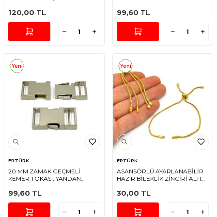
BASMALI TOKA RODYUM
BASMALI TOKA SARI KAPLAMA
120,00
TL
99,60
TL
KAPLAMA
Yeni
Yeni
ERTÜRK
ERTÜRK
20 MM ZAMAK GEÇMELİ
ASANSÖRLÜ AYARLANABİLİR
KEMER TOKASI, YANDAN
HAZIR BİLEKLİK ZİNCİRİ ALTIN
BASMALI TOKA RODYUM
KAPLAMA
99,60
TL
30,00
TL
KAPLAMA