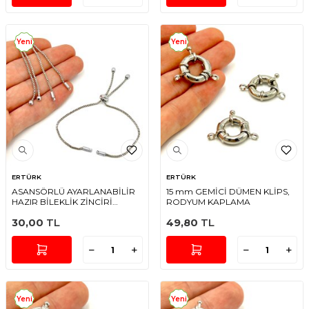
Yeni
Yeni
ERTÜRK
ERTÜRK
ASANSÖRLÜ AYARLANABİLİR
15 mm GEMİCİ DÜMEN KLİPS,
HAZIR BİLEKLİK ZİNCİRİ
RODYUM KAPLAMA
RODYUM KAPLAMA
30,00
TL
49,80
TL
Yeni
Yeni