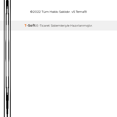
©2022 Tüm Hakkı Saklıdır. v5 Tema19
T
-Soft
E-Ticaret
Sistemleriyle Hazırlanmıştır.