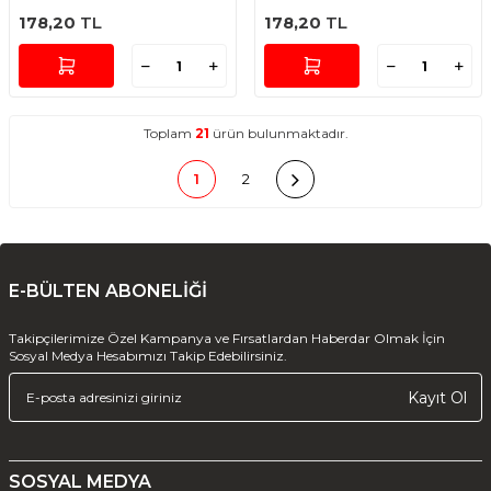
PULU, DÖKME PUL, GENİŞ
PULU, DÖKME PUL, GENİŞ
178,20
TL
178,20
TL
DELİK ÇANTA PULU, YAN
DELİK ÇANTA PULU, YAN
DELİK, KIRMIZI RENK
DELİK, KIRMIZI RENK
Toplam
21
ürün bulunmaktadır.
1
2
E-BÜLTEN ABONELİĞİ
Takipçilerimize Özel Kampanya ve Fırsatlardan Haberdar Olmak İçin
Sosyal Medya Hesabımızı Takip Edebilirsiniz.
Kayıt Ol
SOSYAL MEDYA