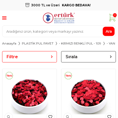
3000 TL ve Üzeri
KARGO BEDAVA!
0
Ara
Anasayfa
PLASTİK PUL PAYET
- KIRMIZI RENKLİ PUL - 109
- YAN 
Filtre
Sırala
Yeni
Yeni