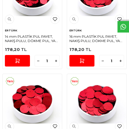
W
h
t
s
a
p
p
D
e
s
e
H
a
t
t
ERTÜRK
ERTÜRK
14 mm PLASTİK PUL PAYET,
16 mm PLASTİK PUL PAYET,
NAKIŞ PULU, DÖKME PUL, YAN
NAKIŞ PULU, DÖKME PUL, YAN
DELİK, KIRMIZI RENK
DELİK, KIRMIZI RENK
178,20
TL
178,20
TL
Yeni
Yeni