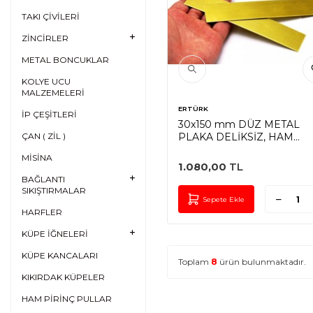
TAKI ÇİVİLERİ
ZİNCİRLER
METAL BONCUKLAR
KOLYE UCU
MALZEMELERİ
ERTÜRK
İP ÇEŞİTLERİ
30x150 mm DÜZ METAL
ÇAN ( ZİL )
PLAKA DELİKSİZ, HAM
PİRİNÇ
MİSİNA
1.080,00
TL
BAĞLANTI
SIKIŞTIRMALAR
Sepete Ekle
HARFLER
KÜPE İĞNELERİ
KÜPE KANCALARI
Toplam
8
ürün bulunmaktadır.
KIKIRDAK KÜPELER
HAM PİRİNÇ PULLAR