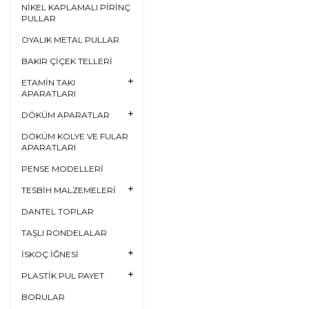
NİKEL KAPLAMALI PİRİNÇ
PULLAR
OYALIK METAL PULLAR
BAKIR ÇİÇEK TELLERİ
ETAMİN TAKI
APARATLARI
DÖKÜM APARATLAR
DÖKÜM KOLYE VE FULAR
APARATLARI
PENSE MODELLERİ
TESBİH MALZEMELERİ
DANTEL TOPLAR
TAŞLI RONDELALAR
İSKOÇ İĞNESİ
PLASTİK PUL PAYET
BORULAR