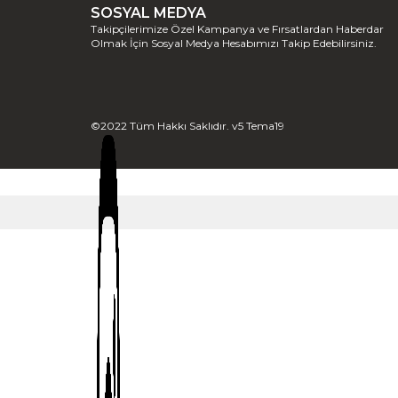
SOSYAL MEDYA
Takipçilerimize Özel Kampanya ve Fırsatlardan Haberdar
Olmak İçin Sosyal Medya Hesabımızı Takip Edebilirsiniz.
©2022 Tüm Hakkı Saklıdır. v5 Tema19