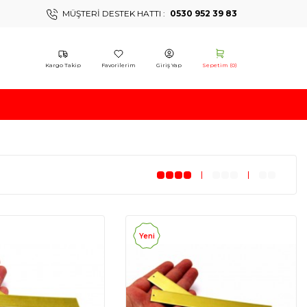
MÜŞTERI DESTEK HATTI :
0530 952 39 83
Kargo Takip
Favorilerim
Giriş Yap
Sepetim (
0
)
Yeni