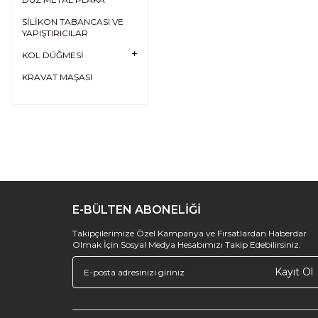
SİLİKON TABANCASI VE
YAPIŞTIRICILAR
KOL DÜĞMESİ
KRAVAT MAŞASI
E-BÜLTEN ABONELİĞİ
Takipçilerimize Özel Kampanya ve Fırsatlardan Haberdar
Olmak İçin Sosyal Medya Hesabımızı Takip Edebilirsiniz.
Kayıt Ol