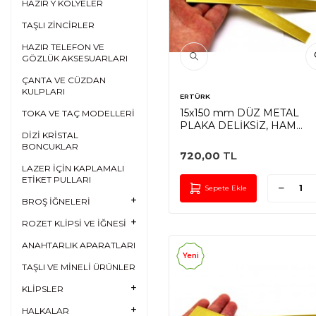
HAZIR Y KOLYELER
TAŞLI ZİNCİRLER
HAZIR TELEFON VE
GÖZLÜK AKSESUARLARI
ÇANTA VE CÜZDAN
KULPLARI
ERTÜRK
15x150 mm DÜZ METAL
TOKA VE TAÇ MODELLERİ
PLAKA DELİKSİZ, HAM
DİZİ KRİSTAL
PİRİNÇ
BONCUKLAR
720,00
TL
LAZER İÇİN KAPLAMALI
ETİKET PULLARI
Sepete Ekle
BROŞ İĞNELERİ
ROZET KLİPSİ VE İĞNESİ
ANAHTARLIK APARATLARI
Yeni
TAŞLI VE MİNELİ ÜRÜNLER
KLİPSLER
HALKALAR