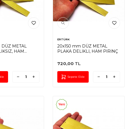
ERTÜRK
m DÜZ METAL
20x150 mm DÜZ METAL
İKSİZ, HAM
PLAKA DELİKLİ, HAM PİRİNÇ
720,00
TL
kle
Sepete Ekle
Yeni