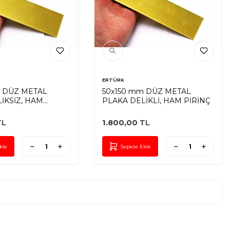
ERTÜRK
m DÜZ METAL
50x150 mm DÜZ METAL
İKSİZ, HAM
PLAKA DELİKLİ, HAM PİRİNÇ
L
1.800,00
TL
kle
Sepete Ekle