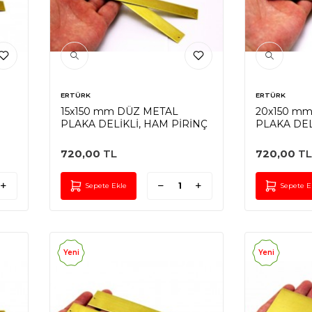
ERTÜRK
ERTÜRK
15x150 mm DÜZ METAL
20x150 m
PLAKA DELİKLİ, HAM PİRİNÇ
PLAKA DEL
PİRİNÇ
720,00
TL
720,00
TL
Sepete Ekle
Sepete E
Yeni
Yeni