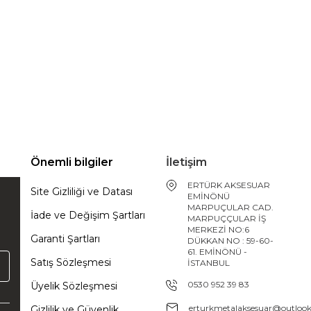
Önemli bilgiler
İletişim
ERTÜRK AKSESUAR
Site Gizliliği ve Datası
EMİNÖNÜ
MARPUÇULAR CAD.
İade ve Değişim Şartları
MARPUÇÇULAR İŞ
MERKEZİ NO:6
Garanti Şartları
DÜKKAN NO : 59-60-
61. EMİNÖNÜ -
Satış Sözleşmesi
İSTANBUL
0530 952 39 83
Üyelik Sözleşmesi
erturkmetalaksesuar@outloo
Gizlilik ve Güvenlik