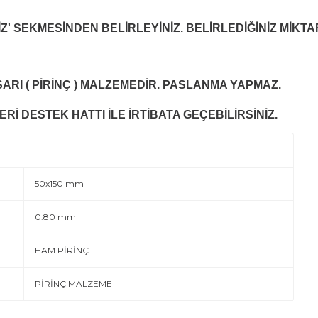
Z' SEKMESİNDEN BELİRLEYİNİZ. BELİRLEDİĞİNİZ MİKTA
ARI ( PİRİNÇ ) MALZEMEDİR. PASLANMA YAPMAZ.
Rİ DESTEK HATTI İLE İRTİBATA GEÇEBİLİRSİNİZ.
50x150 mm
0.80 mm
HAM PİRİNÇ
PİRİNÇ MALZEME