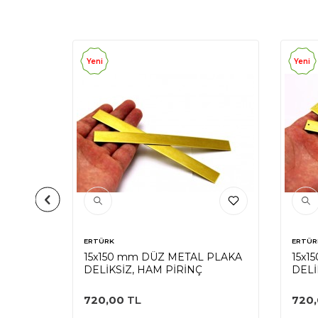
Yeni
Yeni
ERTÜRK
ERTÜR
 PLAKA
15x150 mm DÜZ METAL PLAKA
15x1
DELİKSİZ, HAM PİRİNÇ
DELİ
720,00
TL
720