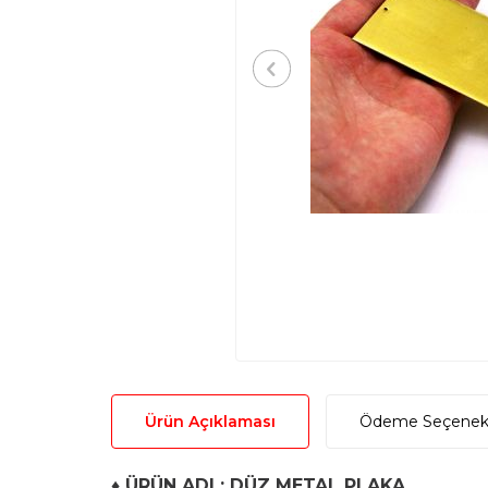
Ürün Açıklaması
Ödeme Seçenekl
♦
ÜRÜN ADI : DÜZ METAL PLAKA