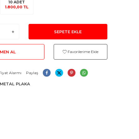
10 ADET
1.800,00 TL
SEPETE EKLE
MEN AL
Favorilerime Ekle
Fiyat Alarmı
Paylaş
METAL PLAKA