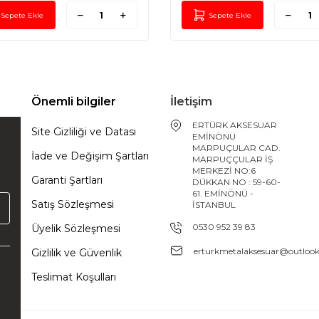
Sepete Ekle
Sepete Ekle
Önemli bilgiler
İletişim
ERTÜRK AKSESUAR
Site Gizliliği ve Datası
EMİNÖNÜ
MARPUÇULAR CAD.
İade ve Değişim Şartları
MARPUÇÇULAR İŞ
MERKEZİ NO:6
Garanti Şartları
DÜKKAN NO : 59-60-
61. EMİNÖNÜ -
Satış Sözleşmesi
İSTANBUL
0530 952 39 83
Üyelik Sözleşmesi
erturkmetalaksesuar@outloo
Gizlilik ve Güvenlik
Teslimat Koşulları