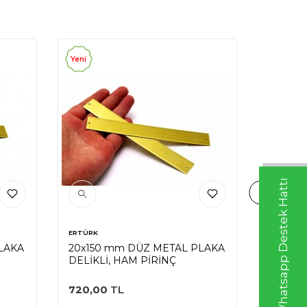
Yeni
Yeni
Whatsapp Destek Hattı
ERTÜRK
ERTÜRK
LAKA
20x150 mm DÜZ METAL PLAKA
30x150
DELİKLİ, HAM PİRİNÇ
DELİKS
720,00
TL
1.080,