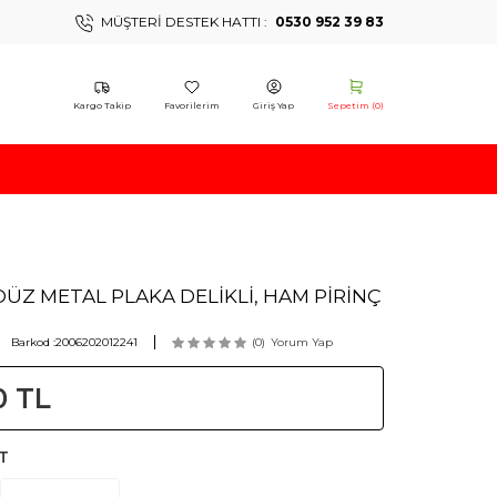
MÜŞTERI DESTEK HATTI :
0530 952 39 83
Kargo Takip
Favorilerim
Giriş Yap
Sepetim (
0
)
ÜZ METAL PLAKA DELİKLİ, HAM PİRİNÇ
Barkod :
2006202012241
(0)
Yorum Yap
0
TL
T