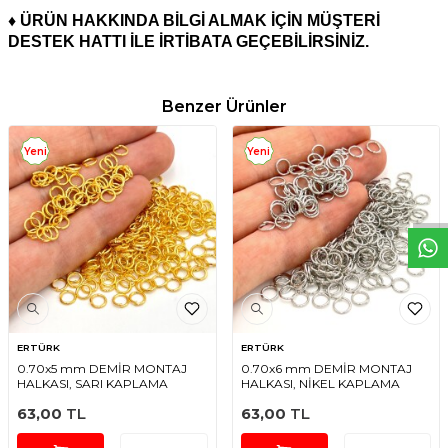
♦ ÜRÜN HAKKINDA BİLGİ ALMAK İÇİN MÜŞTERİ
DESTEK HATTI İLE İRTİBATA GEÇEBİLİRSİNİZ.
Benzer Ürünler
W
h
t
s
a
p
p
D
e
s
e
H
a
t
t
Yeni
Yeni
ERTÜRK
ERTÜRK
0.70x5 mm DEMİR MONTAJ
0.70x6 mm DEMİR MONTAJ
HALKASI, SARI KAPLAMA
HALKASI, NİKEL KAPLAMA
63,00
TL
63,00
TL