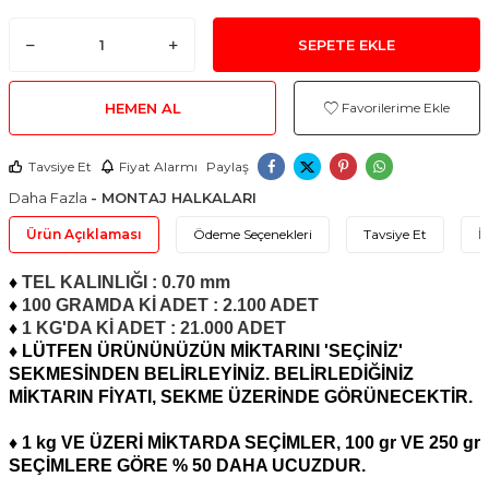
SEPETE EKLE
HEMEN AL
Favorilerime Ekle
Tavsiye Et
Fiyat Alarmı
Paylaş
Daha Fazla
- MONTAJ HALKALARI
Ürün Açıklaması
Ödeme Seçenekleri
Tavsiye Et
İ
♦
TEL KALINLIĞI : 0.70 mm
♦
100 GRAMDA Kİ ADET : 2.100 ADET
♦
1 KG'DA Kİ ADET : 21.000 ADET
♦ LÜTFEN ÜRÜNÜNÜZÜN MİKTARINI 'SEÇİNİZ'
SEKMESİNDEN BELİRLEYİNİZ. BELİRLEDİĞİNİZ
MİKTARIN FİYATI, SEKME ÜZERİNDE GÖRÜNECEKTİR.
♦ 1 kg VE ÜZERİ MİKTARDA SEÇİMLER, 100 gr VE 250 gr
SEÇİMLERE GÖRE % 50 DAHA UCUZDUR.