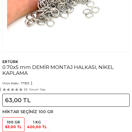
ERTÜRK
0.70x5 mm DEMİR MONTAJ HALKASI, NİKEL
KAPLAMA
Ürün Kodu :
T7923
(0)
Yorum Yap
63,00
TL
MİKTAR SEÇİNİZ
100 GR
100 GR
1 KG
63,00 TL
420,00 TL