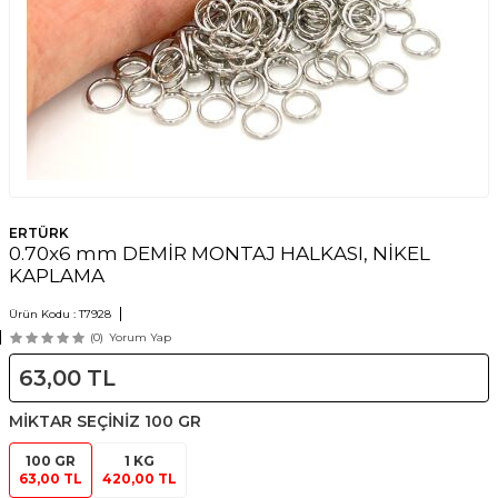
ERTÜRK
0.70x6 mm DEMİR MONTAJ HALKASI, NİKEL
KAPLAMA
Ürün Kodu :
T7928
(0)
Yorum Yap
63,00
TL
MİKTAR SEÇİNİZ
100 GR
100 GR
1 KG
63,00 TL
420,00 TL