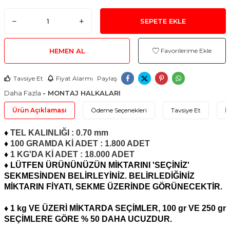
SEPETE EKLE
HEMEN AL
Favorilerime Ekle
Tavsiye Et
Fiyat Alarmı
Paylaş
Daha Fazla
- MONTAJ HALKALARI
Ürün Açıklaması
Ödeme Seçenekleri
Tavsiye Et
İ
♦
TEL KALINLIĞI : 0.70 mm
♦
100 GRAMDA Kİ ADET : 1.800 ADET
♦
1 KG'DA Kİ ADET : 18.000 ADET
♦ LÜTFEN ÜRÜNÜNÜZÜN MİKTARINI 'SEÇİNİZ'
SEKMESİNDEN BELİRLEYİNİZ. BELİRLEDİĞİNİZ
MİKTARIN FİYATI, SEKME ÜZERİNDE GÖRÜNECEKTİR.
♦ 1 kg VE ÜZERİ MİKTARDA SEÇİMLER, 100 gr VE 250 gr
SEÇİMLERE GÖRE % 50 DAHA UCUZDUR.