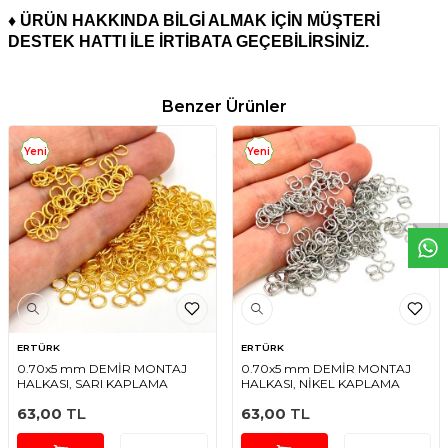
♦ ÜRÜN HAKKINDA BİLGİ ALMAK İÇİN MÜŞTERİ
DESTEK HATTI İLE İRTİBATA GEÇEBİLİRSİNİZ.
Benzer Ürünler
W
h
t
s
a
p
p
D
e
s
e
H
a
t
t
Yeni
Yeni
ERTÜRK
ERTÜRK
0.70x5 mm DEMİR MONTAJ
0.70x5 mm DEMİR MONTAJ
HALKASI, SARI KAPLAMA
HALKASI, NİKEL KAPLAMA
63,00
TL
63,00
TL