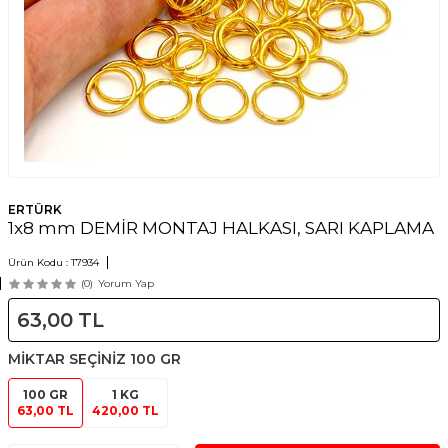
ERTÜRK
1x8 mm DEMİR MONTAJ HALKASI, SARI KAPLAMA
Ürün Kodu :
T7934
(0)
Yorum Yap
63,00
TL
MİKTAR SEÇİNİZ
100 GR
100 GR
1 KG
63,00 TL
420,00 TL