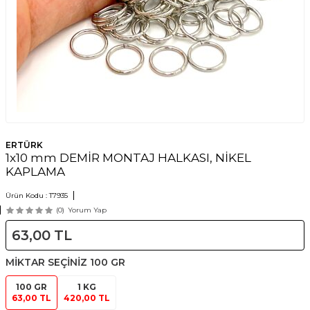
ERTÜRK
1x10 mm DEMİR MONTAJ HALKASI, NİKEL
KAPLAMA
Ürün Kodu :
T7935
(0)
Yorum Yap
63,00
TL
MİKTAR SEÇİNİZ
100 GR
100 GR
1 KG
63,00 TL
420,00 TL