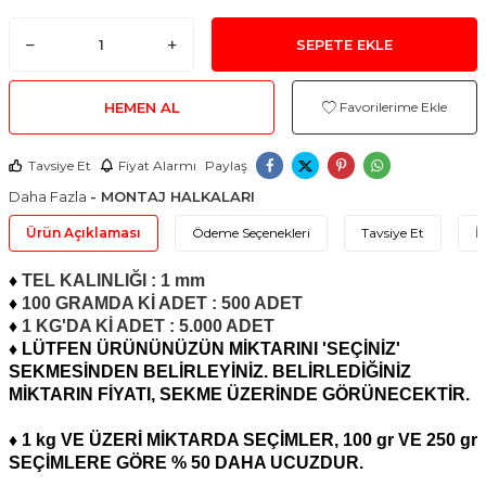
SEPETE EKLE
HEMEN AL
Favorilerime Ekle
Tavsiye Et
Fiyat Alarmı
Paylaş
Daha Fazla
- MONTAJ HALKALARI
Ürün Açıklaması
Ödeme Seçenekleri
Tavsiye Et
İ
♦
TEL KALINLIĞI : 1 mm
♦
100 GRAMDA Kİ ADET : 500 ADET
♦
1 KG'DA Kİ ADET : 5.000 ADET
♦ LÜTFEN ÜRÜNÜNÜZÜN MİKTARINI 'SEÇİNİZ'
SEKMESİNDEN BELİRLEYİNİZ. BELİRLEDİĞİNİZ
MİKTARIN FİYATI, SEKME ÜZERİNDE GÖRÜNECEKTİR.
♦ 1 kg VE ÜZERİ MİKTARDA SEÇİMLER, 100 gr VE 250 gr
SEÇİMLERE GÖRE % 50 DAHA UCUZDUR.