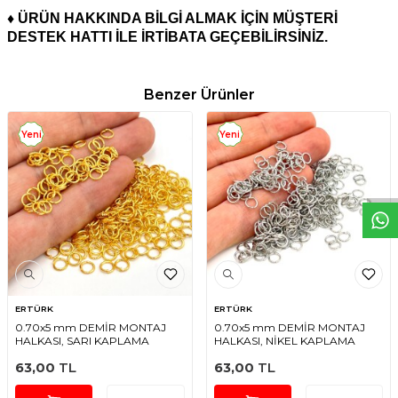
♦ ÜRÜN HAKKINDA BİLGİ ALMAK İÇİN MÜŞTERİ
DESTEK HATTI İLE İRTİBATA GEÇEBİLİRSİNİZ.
Benzer Ürünler
W
h
t
s
a
p
p
D
e
s
e
H
a
t
t
Yeni
Yeni
ERTÜRK
ERTÜRK
0.70x5 mm DEMİR MONTAJ
0.70x5 mm DEMİR MONTAJ
HALKASI, SARI KAPLAMA
HALKASI, NİKEL KAPLAMA
63,00
TL
63,00
TL