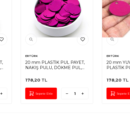
ERTÜRK
ERTÜRK
T,
20 mm PLASTİK PUL PAYET,
20 mm YU
,
NAKIŞ PULU, DÖKME PUL,
PLASTİK P
YAN DELİK, FUŞYA RENK
PULU, DÖK
DELİK ÇAN
178,20
TL
178,20
TL
DELİK, FU
Sepete Ekle
Sepete E