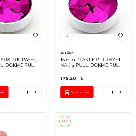
ERTÜRK
STİK PUL PAYET,
16 mm PLASTİK PUL PAYET,
U, DÖKME PUL,
NAKIŞ PULU, DÖKME PUL,
, FUŞYA RENK
YAN DELİK, FUŞYA RENK
178,20
TL
kle
Sepete Ekle
Yeni