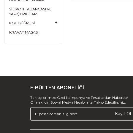
SİLİKON TABANCASI VE
YAPIŞTIRICILAR
KOL DÜĞMESİ
KRAVAT MAŞASI
E-BÜLTEN ABONELİĞİ
Takipçilerimize Özel Kampanya ve Fırsatlardan Haberdar
Olmak İçin Sosyal Medya Hesabımızı Takip Edebilirsiniz.
Kayıt Ol