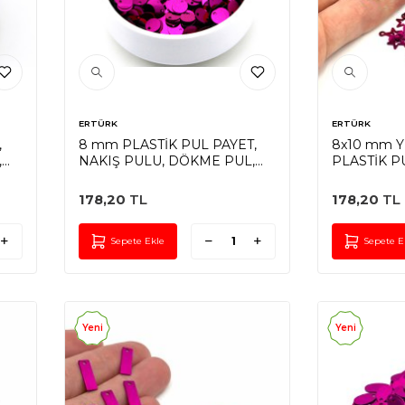
ERTÜRK
ERTÜRK
,
8 mm PLASTİK PUL PAYET,
8x10 mm 
,
NAKIŞ PULU, DÖKME PUL,
PLASTİK P
YAN DELİK, FUŞYA RENK
PULU, NAK
PUL, FUŞY
178,20
TL
178,20
TL
Sepete Ekle
Sepete E
Yeni
Yeni