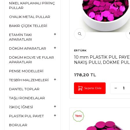
NİKEL KAPLAMALI PİRİNÇ
PULLAR
OYALIK METAL PULLAR
BAKIR ÇİÇEK TELLERİ
ETAMİN TAKI
APARATLARI
DÖKÜM APARATLAR
ERTÜRK
10 mm PLASTİK PUL PAYE
DÖKÜM KOLYE VE FULAR
NAKIŞ PULU, DÖKME PUL
APARATLARI
YAN DELİK, FUŞYA RENK
PENSE MODELLERİ
178,20
TL
TESBİH MALZEMELERİ
Sepete Ekle
DANTEL TOPLAR
TAŞLI RONDELALAR
İSKOÇ İĞNESİ
PLASTİK PUL PAYET
Yeni
BORULAR