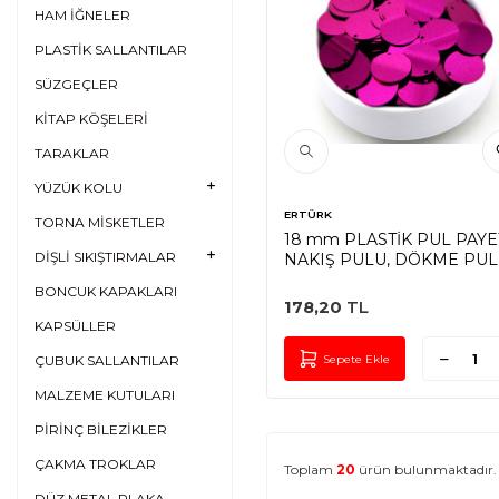
HAM İĞNELER
PLASTİK SALLANTILAR
SÜZGEÇLER
KİTAP KÖŞELERİ
TARAKLAR
YÜZÜK KOLU
ERTÜRK
TORNA MİSKETLER
18 mm PLASTİK PUL PAYE
DİŞLİ SIKIŞTIRMALAR
NAKIŞ PULU, DÖKME PUL
YAN DELİK, FUŞYA RENK
BONCUK KAPAKLARI
178,20
TL
KAPSÜLLER
Sepete Ekle
ÇUBUK SALLANTILAR
MALZEME KUTULARI
PİRİNÇ BİLEZİKLER
ÇAKMA TROKLAR
Toplam
20
ürün bulunmaktadır.
DÜZ METAL PLAKA