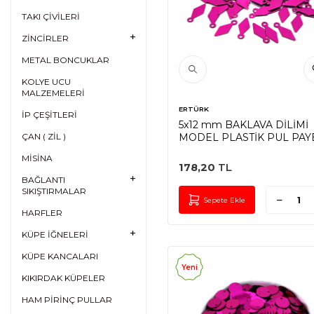
TAKI ÇİVİLERİ
ZİNCİRLER
METAL BONCUKLAR
KOLYE UCU
MALZEMELERİ
ERTÜRK
İP ÇEŞİTLERİ
5x12 mm BAKLAVA DİLİMİ
ÇAN ( ZİL )
MODEL PLASTİK PUL PAYE
OYA PULU, NAKIŞ PULU,
MİSİNA
DÖKME PUL, FUŞYA REN
178,20
TL
BAĞLANTI
SIKIŞTIRMALAR
Sepete Ekle
HARFLER
KÜPE İĞNELERİ
KÜPE KANCALARI
Yeni
KIKIRDAK KÜPELER
HAM PİRİNÇ PULLAR