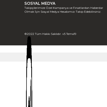
SOSYAL MEDYA
Takipçilerimize Özel Kampanya ve Fırsatlardan Haberdar
Olmak İçin Sosyal Medya Hesabımızı Takip Edebilirsiniz.
©2022 Tüm Hakkı Saklıdır. v5 Tema19