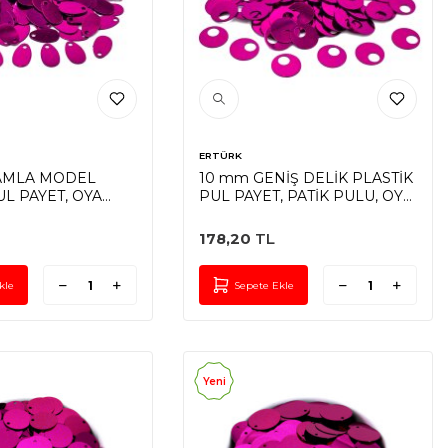
ERTÜRK
AMLA MODEL
10 mm GENİŞ DELİK PLASTİK
UL PAYET, OYA
PUL PAYET, PATİK PULU, OYA
IŞ PULU, DÖKME
PULU, NAKIŞ PULU, DÖKME
A RENK
PUL, FUŞYA RENK
178,20
TL
kle
Sepete Ekle
Yeni