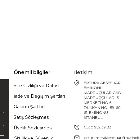
Önemli bilgiler
İletişim
ERTÜRK AKSESUAR
Site Gizliliği ve Datası
EMİNÖNÜ
MARPUÇULAR CAD.
İade ve Değişim Şartları
MARPUÇÇULAR İŞ
MERKEZİ NO:6
Garanti Şartları
DÜKKAN NO : 59-60-
61. EMİNÖNÜ -
Satış Sözleşmesi
İSTANBUL
0530 952 39 83
Üyelik Sözleşmesi
erturkmetalaksesuar@outloo
Gizlilik ve Güvenlik