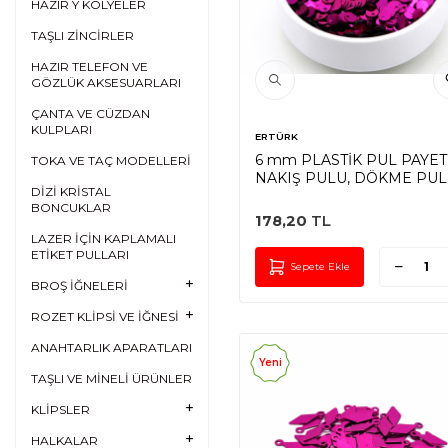
HAZIR Y KOLYELER
TAŞLI ZİNCİRLER
HAZIR TELEFON VE
GÖZLÜK AKSESUARLARI
ÇANTA VE CÜZDAN
KULPLARI
ERTÜRK
6 mm PLASTİK PUL PAYET
TOKA VE TAÇ MODELLERİ
NAKIŞ PULU, DÖKME PUL
DİZİ KRİSTAL
YAN DELİK, FUŞYA RENK
BONCUKLAR
178,20
TL
LAZER İÇİN KAPLAMALI
ETİKET PULLARI
Sepete Ekle
BROŞ İĞNELERİ
ROZET KLİPSİ VE İĞNESİ
ANAHTARLIK APARATLARI
Yeni
TAŞLI VE MİNELİ ÜRÜNLER
KLİPSLER
HALKALAR