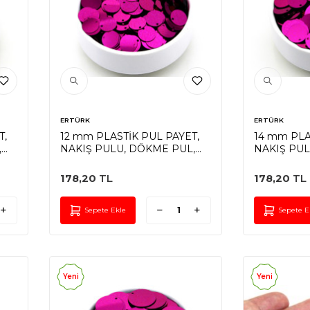
ERTÜRK
ERTÜRK
T,
12 mm PLASTİK PUL PAYET,
14 mm PLA
,
NAKIŞ PULU, DÖKME PUL,
NAKIŞ PUL
YAN DELİK, FUŞYA RENK
YAN DELİK
178,20
TL
178,20
TL
Sepete Ekle
Sepete E
Yeni
Yeni