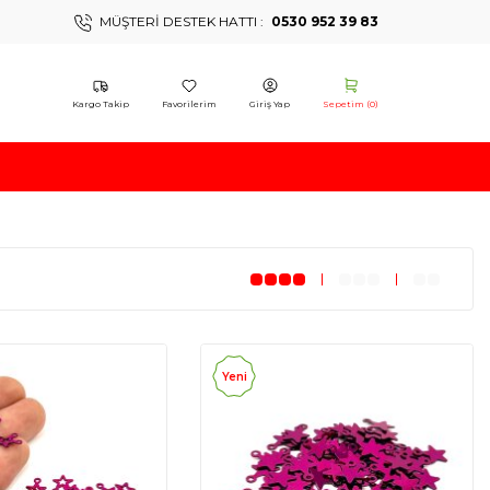
MÜŞTERI DESTEK HATTI :
0530 952 39 83
Kargo Takip
Favorilerim
Giriş Yap
Sepetim (
0
)
Yeni