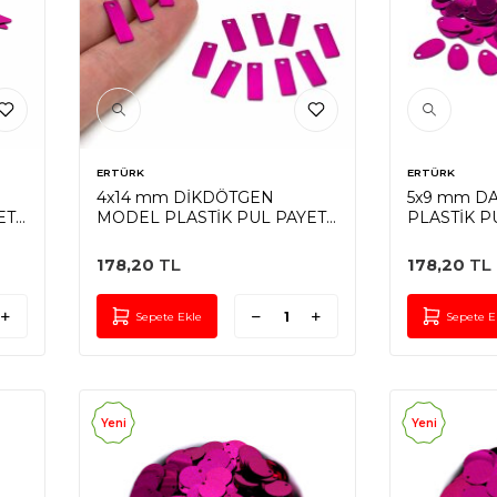
ERTÜRK
ERTÜRK
4x14 mm DİKDÖTGEN
5x9 mm D
T,
MODEL PLASTİK PUL PAYET,
PLASTİK P
OYA PULU, NAKIŞ PULU,
PULU, NAK
K
DÖKME PUL, FUŞYA RENK
PUL, FUŞY
178,20
TL
178,20
TL
Sepete Ekle
Sepete E
Yeni
Yeni