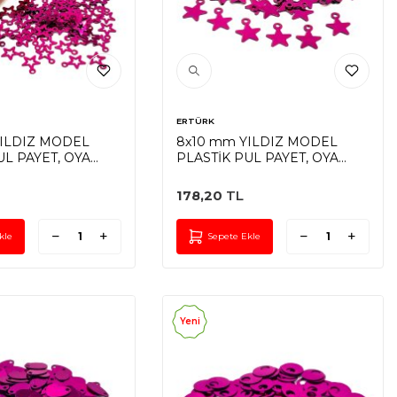
ERTÜRK
YILDIZ MODEL
8x10 mm YILDIZ MODEL
UL PAYET, OYA
PLASTİK PUL PAYET, OYA
IŞ PULU, DÖKME
PULU, NAKIŞ PULU, DÖKME
A RENK
PUL, FUŞYA RENK
178,20
TL
kle
Sepete Ekle
Yeni