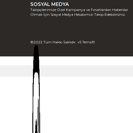
SOSYAL MEDYA
Takipçilerimize Özel Kampanya ve Fırsatlardan Haberdar
Olmak İçin Sosyal Medya Hesabımızı Takip Edebilirsiniz.
©2022 Tüm Hakkı Saklıdır. v5 Tema19