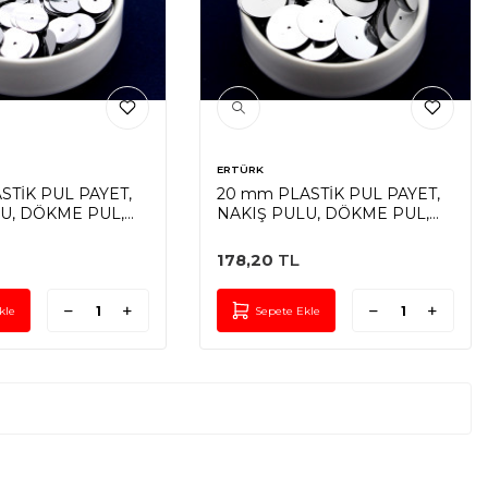
ERTÜRK
STİK PUL PAYET,
20 mm PLASTİK PUL PAYET,
U, DÖKME PUL,
NAKIŞ PULU, DÖKME PUL,
DELİK, GÜMÜŞ
ORTADAN DELİK, GÜMÜŞ
RENK
178,20
TL
kle
Sepete Ekle