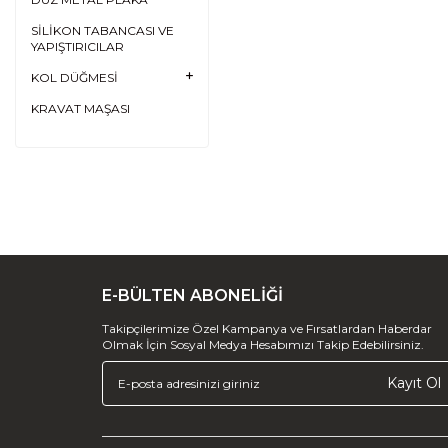
SİLİKON TABANCASI VE
YAPIŞTIRICILAR
KOL DÜĞMESİ
KRAVAT MAŞASI
E-BÜLTEN ABONELİĞİ
Takipçilerimize Özel Kampanya ve Fırsatlardan Haberdar
Olmak İçin Sosyal Medya Hesabımızı Takip Edebilirsiniz.
Kayıt Ol