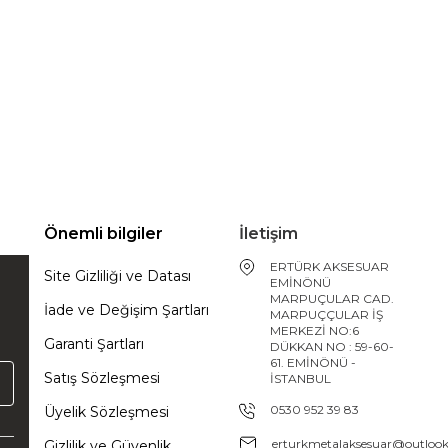
Önemli bilgiler
İletişim
ERTÜRK AKSESUAR
Site Gizliliği ve Datası
EMİNÖNÜ
MARPUÇULAR CAD.
İade ve Değişim Şartları
MARPUÇÇULAR İŞ
MERKEZİ NO:6
Garanti Şartları
DÜKKAN NO : 59-60-
61. EMİNÖNÜ -
Satış Sözleşmesi
İSTANBUL
0530 952 39 83
Üyelik Sözleşmesi
erturkmetalaksesuar@outloo
Gizlilik ve Güvenlik