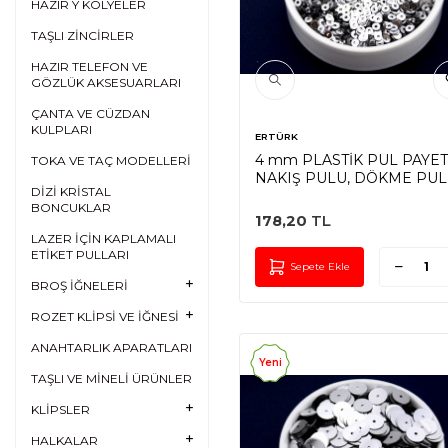
HAZIR Y KOLYELER
TAŞLI ZİNCİRLER
HAZIR TELEFON VE
GÖZLÜK AKSESUARLARI
ÇANTA VE CÜZDAN
KULPLARI
ERTÜRK
4 mm PLASTİK PUL PAYET
TOKA VE TAÇ MODELLERİ
NAKIŞ PULU, DÖKME PUL
DİZİ KRİSTAL
ORTADAN DELİK, GÜMÜŞ
BONCUKLAR
RENK
178,20
TL
LAZER İÇİN KAPLAMALI
ETİKET PULLARI
Sepete Ekle
BROŞ İĞNELERİ
ROZET KLİPSİ VE İĞNESİ
ANAHTARLIK APARATLARI
Yeni
TAŞLI VE MİNELİ ÜRÜNLER
KLİPSLER
HALKALAR