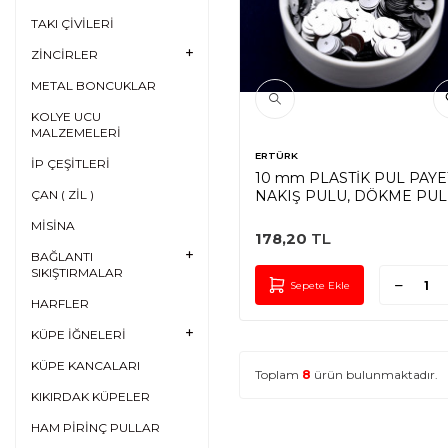
TAKI ÇİVİLERİ
ZİNCİRLER
METAL BONCUKLAR
KOLYE UCU
MALZEMELERİ
ERTÜRK
İP ÇEŞİTLERİ
10 mm PLASTİK PUL PAYE
ÇAN ( ZİL )
NAKIŞ PULU, DÖKME PUL
ORTADAN DELİK, GÜMÜŞ
MİSİNA
RENK
178,20
TL
BAĞLANTI
SIKIŞTIRMALAR
Sepete Ekle
HARFLER
KÜPE İĞNELERİ
KÜPE KANCALARI
Toplam
8
ürün bulunmaktadır.
KIKIRDAK KÜPELER
HAM PİRİNÇ PULLAR