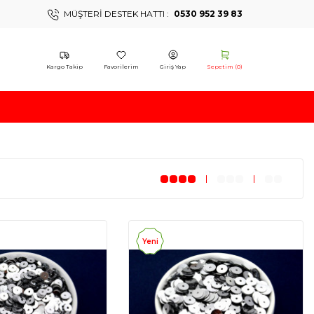
MÜŞTERI DESTEK HATTI :
0530 952 39 83
Kargo Takip
Favorilerim
Giriş Yap
Sepetim (
0
)
Yeni