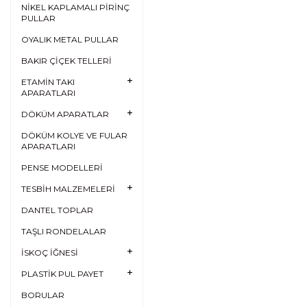
NİKEL KAPLAMALI PİRİNÇ
PULLAR
OYALIK METAL PULLAR
BAKIR ÇİÇEK TELLERİ
ETAMİN TAKI
APARATLARI
DÖKÜM APARATLAR
DÖKÜM KOLYE VE FULAR
APARATLARI
PENSE MODELLERİ
TESBİH MALZEMELERİ
DANTEL TOPLAR
TAŞLI RONDELALAR
İSKOÇ İĞNESİ
PLASTİK PUL PAYET
BORULAR