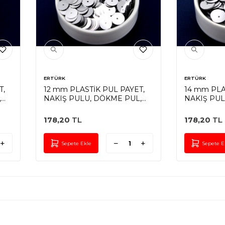
ERTÜRK
ERTÜRK
T,
12 mm PLASTİK PUL PAYET,
14 mm PLA
,
NAKIŞ PULU, DÖKME PUL,
NAKIŞ PUL
ORTADAN DELİK, GÜMÜŞ
ORTADAN 
RENK
RENK
178,20
TL
178,20
TL
Sepete Ekle
Sepete E