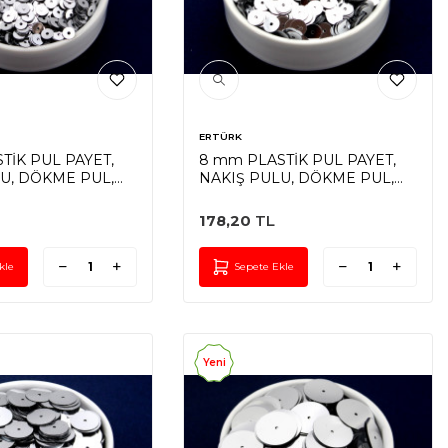
ERTÜRK
TİK PUL PAYET,
8 mm PLASTİK PUL PAYET,
U, DÖKME PUL,
NAKIŞ PULU, DÖKME PUL,
DELİK, GÜMÜŞ
ORTADAN DELİK, GÜMÜŞ
RENK
178,20
TL
kle
Sepete Ekle
Yeni