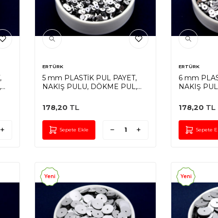
ERTÜRK
ERTÜRK
,
5 mm PLASTİK PUL PAYET,
6 mm PLAS
,
NAKIŞ PULU, DÖKME PUL,
NAKIŞ PUL
ORTADAN DELİK, GÜMÜŞ
ORTADAN 
RENK
RENK
178,20
TL
178,20
TL
Sepete Ekle
Sepete E
Yeni
Yeni