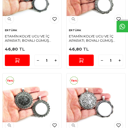
W
h
t
s
a
p
p
D
e
s
e
H
a
t
t
ERTÜRK
ERTÜRK
ETAMİN KOLYE UCU VE İÇ
ETAMİN KOLYE UCU VE İÇ
APARATI, BOYALI GÜMÜŞ
APARATI, BOYALI GÜMÜŞ
RENGİ
RENGİ
46,80
TL
46,80
TL
Yeni
Yeni