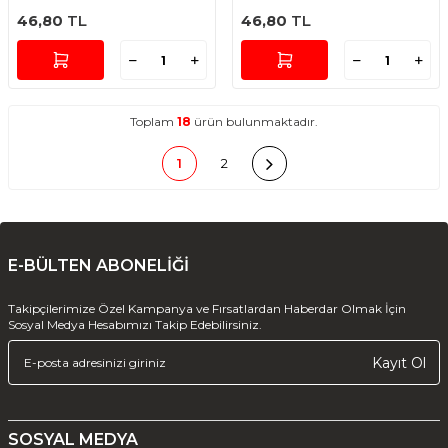
RENGİ
RENGİ
46,80
TL
46,80
TL
Toplam
18
ürün bulunmaktadır.
1
2
E-BÜLTEN ABONELİĞİ
Takipçilerimize Özel Kampanya ve Fırsatlardan Haberdar Olmak İçin
Sosyal Medya Hesabımızı Takip Edebilirsiniz.
Kayıt Ol
SOSYAL MEDYA