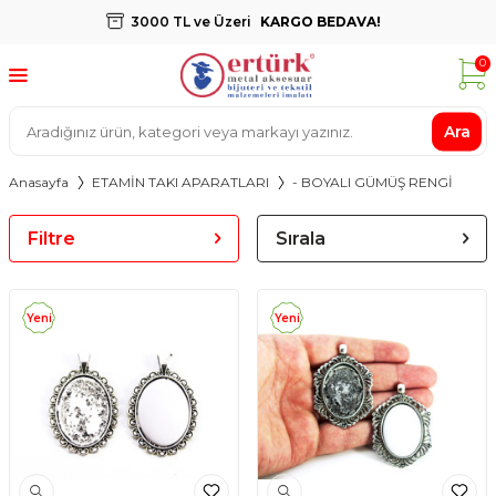
3000 TL ve Üzeri
KARGO BEDAVA!
0
Ara
Anasayfa
ETAMİN TAKI APARATLARI
- BOYALI GÜMÜŞ RENGİ
Filtre
Sırala
Yeni
Yeni