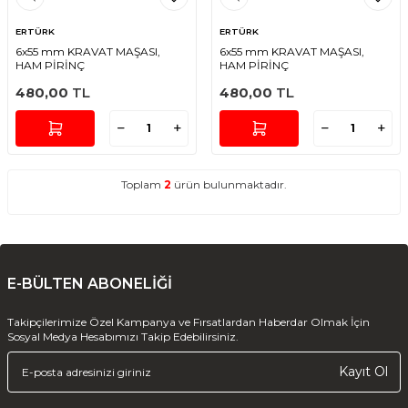
ERTÜRK
ERTÜRK
6x55 mm KRAVAT MAŞASI,
6x55 mm KRAVAT MAŞASI,
HAM PİRİNÇ
HAM PİRİNÇ
480,00
TL
480,00
TL
Toplam
2
ürün bulunmaktadır.
E-BÜLTEN ABONELİĞİ
Takipçilerimize Özel Kampanya ve Fırsatlardan Haberdar Olmak İçin
Sosyal Medya Hesabımızı Takip Edebilirsiniz.
Kayıt Ol