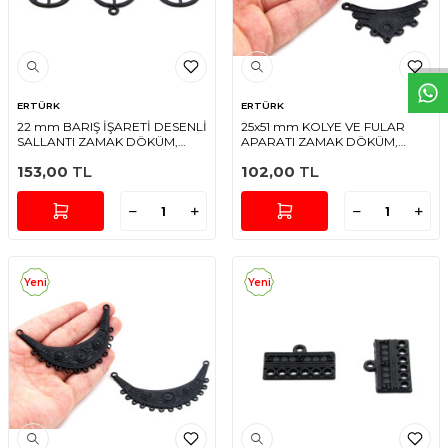
W
h
t
s
a
p
p
D
e
s
e
H
a
t
t
ERTÜRK
ERTÜRK
22 mm BARIŞ İŞARETİ DESENLİ
25x51 mm KOLYE VE FULAR
SALLANTI ZAMAK DÖKÜM,
APARATI ZAMAK DÖKÜM,
SİYAH RENK
SİYAH RENK
153,00
TL
102,00
TL
Yeni
Yeni