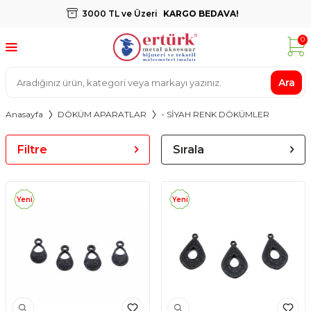
3000 TL ve Üzeri
KARGO BEDAVA!
0
Ara
Anasayfa
DÖKÜM APARATLAR
- SİYAH RENK DÖKÜMLER
Filtre
Sırala
Yeni
Yeni