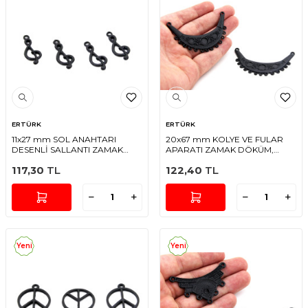
ERTÜRK
ERTÜRK
11x27 mm SOL ANAHTARI
20x67 mm KOLYE VE FULAR
DESENLİ SALLANTI ZAMAK
APARATI ZAMAK DÖKÜM,
DÖKÜM, SİYAH RENK
SİYAH RENK
117,30
TL
122,40
TL
Yeni
Yeni