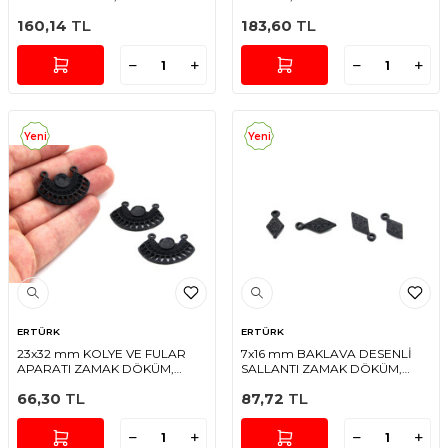
160,14
TL
183,60
TL
Yeni
Yeni
ERTÜRK
ERTÜRK
23x32 mm KOLYE VE FULAR
7x16 mm BAKLAVA DESENLİ
APARATI ZAMAK DÖKÜM,
SALLANTI ZAMAK DÖKÜM,
SİYAH RENK
SİYAH RENK
66,30
TL
87,72
TL