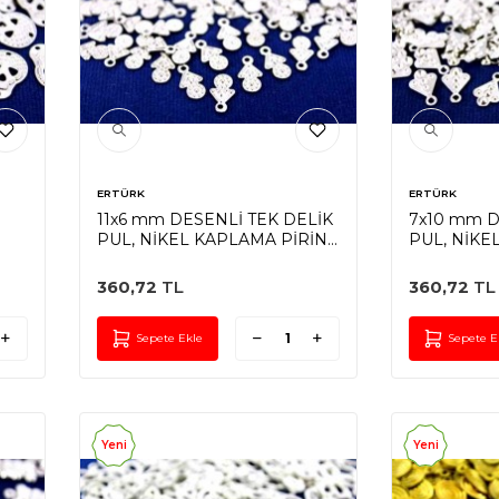
ERTÜRK
ERTÜRK
11x6 mm DESENLİ TEK DELİK
7x10 mm D
PUL, NİKEL KAPLAMA PİRİNÇ
PUL, NİKE
#856N
#860N
360,72
TL
360,72
TL
Sepete Ekle
Sepete E
Yeni
Yeni