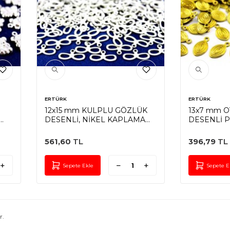
ERTÜRK
ERTÜRK
12x15 mm KULPLU GÖZLÜK
13x7 mm O
DESENLİ, NİKEL KAPLAMA
DESENLİ P
PİRİNÇ #838N
#109H
561,60
TL
396,79
TL
Sepete Ekle
Sepete E
r.