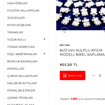
HAM İĞNELER
PLASTİK SALLANTILAR
SÜZGEÇLER
KİTAP KÖŞELERİ
TARAKLAR
YÜZÜK KOLU
ERTÜRK
TORNA MİSKETLER
8x13 mm KULPLU AYICIK
DİŞLİ SIKIŞTIRMALAR
MODELİ, NİKEL KAPLAMA
PİRİNÇ
BONCUK KAPAKLARI
601,20
TL
KAPSÜLLER
Sepete Ekle
ÇUBUK SALLANTILAR
MALZEME KUTULARI
PİRİNÇ BİLEZİKLER
ÇAKMA TROKLAR
Toplam
488
ürün bulunmaktadı
DÜZ METAL PLAKA