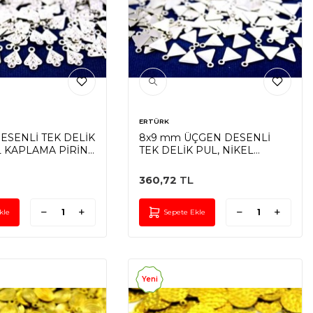
ERTÜRK
ESENLİ TEK DELİK
8x9 mm ÜÇGEN DESENLİ
L KAPLAMA PİRİNÇ
TEK DELİK PUL, NİKEL
KAPLAMA PİRİNÇ #901N
360,72
TL
kle
Sepete Ekle
Yeni