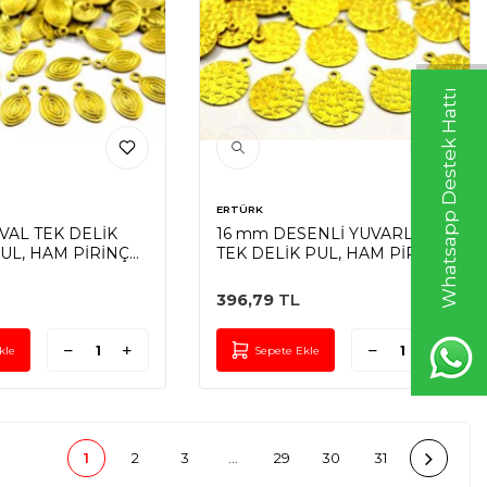
Whatsapp Destek Hattı
ERTÜRK
VAL TEK DELİK
16 mm DESENLİ YUVARLAK
UL, HAM PİRİNÇ
TEK DELİK PUL, HAM PİRİNÇ
#128H
396,79
TL
kle
Sepete Ekle
1
2
3
…
29
30
31