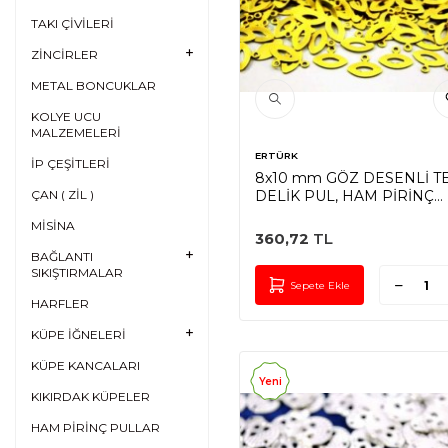
TAKI ÇİVİLERİ
ZİNCİRLER
METAL BONCUKLAR
KOLYE UCU
MALZEMELERİ
ERTÜRK
İP ÇEŞİTLERİ
8x10 mm GÖZ DESENLİ T
ÇAN ( ZİL )
DELİK PUL, HAM PİRİNÇ
#934H
MİSİNA
360,72
TL
BAĞLANTI
SIKIŞTIRMALAR
Sepete Ekle
HARFLER
KÜPE İĞNELERİ
KÜPE KANCALARI
Yeni
KIKIRDAK KÜPELER
HAM PİRİNÇ PULLAR