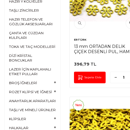
HAZIR Y KOLYELER
TAŞLI ZİNCİRLER
HAZIR TELEFON VE
GÖZLÜK AKSESUARLARI
ÇANTA VE CÜZDAN
KULPLARI
ERTÜRK
13 mm ORTADAN DELİK
TOKA VE TAÇ MODELLERİ
ÇİÇEK DESENLİ PUL, HAM
DİZİ KRİSTAL
PİRİNÇ #120H
BONCUKLAR
396,79
TL
LAZER İÇİN KAPLAMALI
ETİKET PULLARI
Sepete Ekle
BROŞ İĞNELERİ
ROZET KLİPSİ VE İĞNESİ
ANAHTARLIK APARATLARI
Yeni
TAŞLI VE MİNELİ ÜRÜNLER
KLİPSLER
HALKALAR