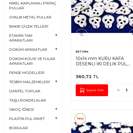
NİKEL KAPLAMALI PİRİNÇ
PULLAR
OYALIK METAL PULLAR
BAKIR ÇİÇEK TELLERİ
ETAMİN TAKI
APARATLARI
DÖKÜM APARATLAR
ERTÜRK
10x14 mm KURU KAFA
DÖKÜM KOLYE VE FULAR
DESENLİ İKİ DELİK PUL,
APARATLARI
NİKEL KAPLAMA PİRİNÇ
PENSE MODELLERİ
#781N
360,72
TL
TESBİH MALZEMELERİ
Sepete Ekle
DANTEL TOPLAR
TAŞLI RONDELALAR
İSKOÇ İĞNESİ
PLASTİK PUL PAYET
Yeni
BORULAR