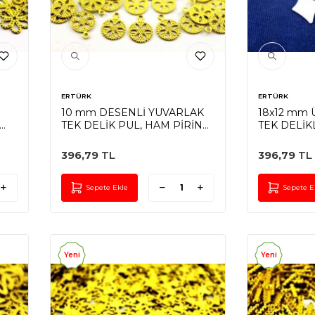
ERTÜRK
ERTÜRK
10 mm DESENLİ YUVARLAK
18x12 mm
TEK DELİK PUL, HAM PİRİNÇ
TEK DELİKL
#132H
KAPLAMA, 
396,79
TL
396,79
TL
Sepete Ekle
Sepete E
Yeni
Yeni