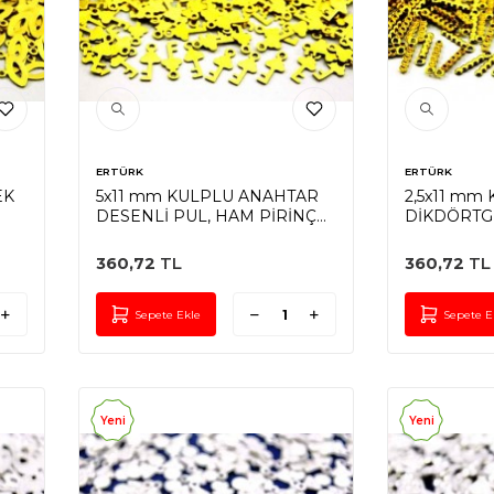
ERTÜRK
ERTÜRK
EK
5x11 mm KULPLU ANAHTAR
2,5x11 mm
DESENLİ PUL, HAM PİRİNÇ
DİKDÖRTG
#1116H
HAM PİRİN
360,72
TL
360,72
TL
Sepete Ekle
Sepete E
Yeni
Yeni