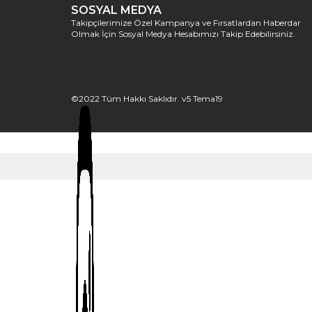
SOSYAL MEDYA
Takipçilerimize Özel Kampanya ve Fırsatlardan Haberdar
Olmak İçin Sosyal Medya Hesabımızı Takip Edebilirsiniz.
©2022 Tüm Hakkı Saklıdır. v5 Tema19