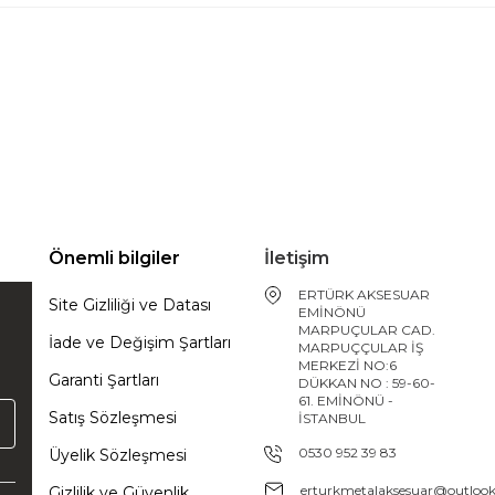
Önemli bilgiler
İletişim
ERTÜRK AKSESUAR
Site Gizliliği ve Datası
EMİNÖNÜ
MARPUÇULAR CAD.
İade ve Değişim Şartları
MARPUÇÇULAR İŞ
MERKEZİ NO:6
Garanti Şartları
DÜKKAN NO : 59-60-
61. EMİNÖNÜ -
Satış Sözleşmesi
İSTANBUL
0530 952 39 83
Üyelik Sözleşmesi
erturkmetalaksesuar@outloo
Gizlilik ve Güvenlik