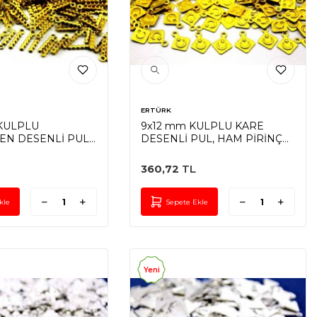
ERTÜRK
 KULPLU
9x12 mm KULPLU KARE
EN DESENLİ PUL,
DESENLİ PUL, HAM PİRİNÇ
Ç #1117H
#1124H
360,72
TL
kle
Sepete Ekle
Yeni