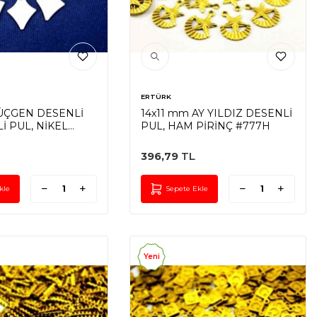
ERTÜRK
 ÜÇGEN DESENLİ
14x11 mm AY YILDIZ DESENLİ
İ PUL, NİKEL
PUL, HAM PİRİNÇ #777H
PRİNÇ #159N
396,79
TL
kle
Sepete Ekle
Yeni