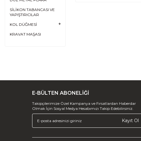
SİLİKON TABANCASI VE
YAPIŞTIRICILAR
KOL DÜĞMESİ
KRAVAT MAŞASI
E-BÜLTEN ABONELİĞİ
Takipçilerimize Özel Kampanya ve Fırsatlardan Haberdar
Olmak İçin Sosyal Medya Hesabımızı Takip Edebilirsiniz.
Kayıt Ol