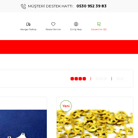
MÜŞTERI DESTEK HATTI :
0530 952 39 83
Kargo Takip
Favorilerim
Giriş Yap
Sepetim (
0
)
Yeni