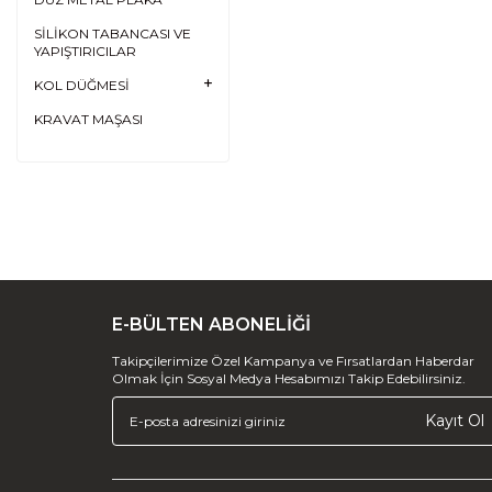
SİLİKON TABANCASI VE
YAPIŞTIRICILAR
KOL DÜĞMESİ
KRAVAT MAŞASI
E-BÜLTEN ABONELİĞİ
Takipçilerimize Özel Kampanya ve Fırsatlardan Haberdar
Olmak İçin Sosyal Medya Hesabımızı Takip Edebilirsiniz.
Kayıt Ol