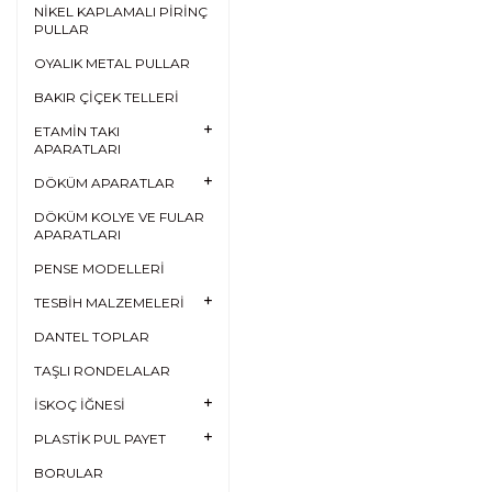
NİKEL KAPLAMALI PİRİNÇ
PULLAR
OYALIK METAL PULLAR
BAKIR ÇİÇEK TELLERİ
ETAMİN TAKI
APARATLARI
DÖKÜM APARATLAR
DÖKÜM KOLYE VE FULAR
APARATLARI
PENSE MODELLERİ
TESBİH MALZEMELERİ
DANTEL TOPLAR
TAŞLI RONDELALAR
İSKOÇ İĞNESİ
PLASTİK PUL PAYET
BORULAR