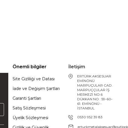
Önemli bilgiler
İletişim
ERTÜRK AKSESUAR
Site Gizliliği ve Datası
EMİNÖNÜ
MARPUÇULAR CAD.
İade ve Değişim Şartları
MARPUÇÇULAR İŞ
MERKEZİ NO:6
Garanti Şartları
DÜKKAN NO : 59-60-
61. EMİNÖNÜ -
Satış Sözleşmesi
İSTANBUL
0530 952 39 83
Üyelik Sözleşmesi
erturkmetalaksesuar@outloo
Gizlilik ve Güvenlik