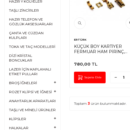
HAZIR Y KOLYELER
TAŞLI ZİNCİRLER
HAZIR TELEFON VE
GÖZLÜK AKSESUARLARI
ÇANTA VE CÜZDAN
KULPLARI
ERTÜRK
KÜÇÜK BOY KARTİYER
TOKA VE TAÇ MODELLERİ
FERMUAR HAM PİRİNÇ,
DİZİ KRİSTAL
KARE: 6.5x7 mm KİLİT: 3x10
BONCUKLAR
mm
780,00
TL
LAZER İÇİN KAPLAMALI
ETİKET PULLARI
Sepete Ekle
BROŞ İĞNELERİ
ROZET KLİPSİ VE İĞNESİ
ANAHTARLIK APARATLARI
Toplam
3
ürün bulunmaktadır.
TAŞLI VE MİNELİ ÜRÜNLER
KLİPSLER
HALKALAR