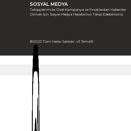
SOSYAL MEDYA
Takipçilerimize Özel Kampanya ve Fırsatlardan Haberdar
Olmak İçin Sosyal Medya Hesabımızı Takip Edebilirsiniz.
©2022 Tüm Hakkı Saklıdır. v5 Tema19