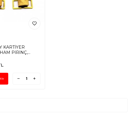
Y KARTİYER
HAM PİRİNÇ,
 mm KİLİT: 8x10
L
kle