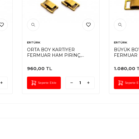
ERTÜRK
ERTÜRK
ORTA BOY KARTİYER
BÜYÜK BO
FERMUAR HAM PİRİNÇ,
FERMUAR 
KARE: 7.5x8 mm KİLİT: 5x10
KARE: 9x11
960,00
TL
1.080,00
T
Sepete Ekle
Sepete E