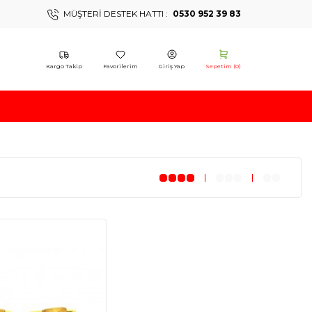
MÜŞTERI DESTEK HATTI :
0530 952 39 83
Kargo Takip
Favorilerim
Giriş Yap
Sepetim (
0
)