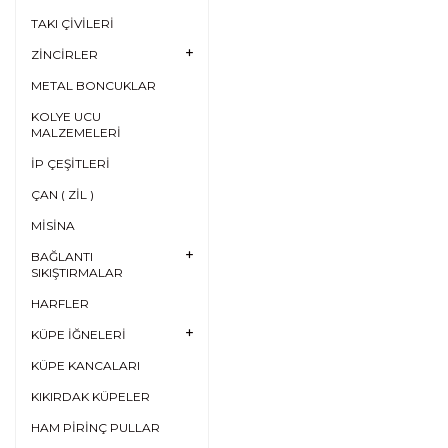
TAKI ÇİVİLERİ
ZİNCİRLER
METAL BONCUKLAR
KOLYE UCU
MALZEMELERİ
İP ÇEŞİTLERİ
ÇAN ( ZİL )
MİSİNA
BAĞLANTI
SIKIŞTIRMALAR
HARFLER
KÜPE İĞNELERİ
KÜPE KANCALARI
KIKIRDAK KÜPELER
HAM PİRİNÇ PULLAR