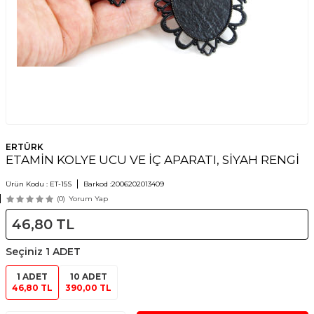
ERTÜRK
ETAMİN KOLYE UCU VE İÇ APARATI, SİYAH RENGİ
Ürün Kodu :
ET-15S
Barkod :
2006202013409
(0)
Yorum Yap
46,80
TL
Seçiniz
1 ADET
1 ADET
10 ADET
46,80 TL
390,00 TL