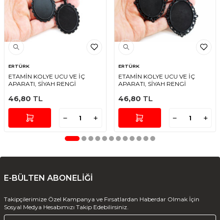
ERTÜRK
ERTÜRK
ETAMİN KOLYE UCU VE İÇ
ETAMİN KOLYE UCU VE İÇ
APARATI, SİYAH RENGİ
APARATI, SİYAH RENGİ
46,80
TL
46,80
TL
E-BÜLTEN ABONELİĞİ
Takipçilerimize Özel Kampanya ve Fırsatlardan Haberdar Olmak İçin
Sosyal Medya Hesabımızı Takip Edebilirsiniz.