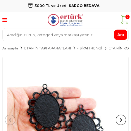
3000 TL ve Üzeri
KARGO BEDAVA!
0
Ara
Anasayfa
ETAMİN TAKI APARATLARI
- SİYAH RENGİ
ETAMİN KOLY