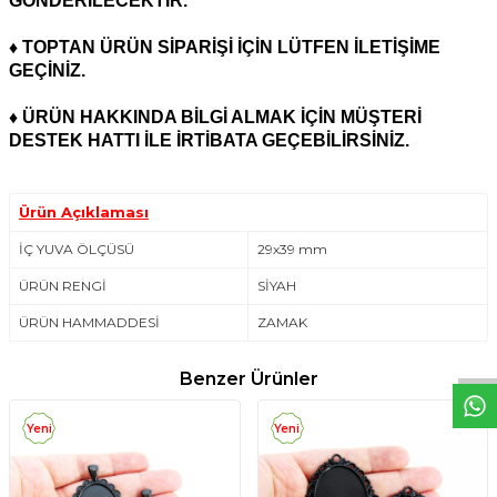
GÖNDERİLECEKTİR.
♦ TOPTAN ÜRÜN SİPARİŞİ İÇİN LÜTFEN İLETİŞİME
GEÇİNİZ.
♦ ÜRÜN HAKKINDA BİLGİ ALMAK İÇİN MÜŞTERİ
DESTEK HATTI İLE İRTİBATA GEÇEBİLİRSİNİZ.
Ürün Açıklaması
İÇ YUVA ÖLÇÜSÜ
29x39 mm
ÜRÜN RENGİ
SİYAH
W
h
t
s
a
p
p
D
e
s
e
H
a
t
t
ÜRÜN HAMMADDESİ
ZAMAK
Benzer Ürünler
Yeni
Yeni