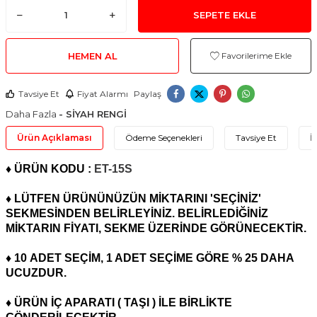
SEPETE EKLE
HEMEN AL
Favorilerime Ekle
Tavsiye Et
Fiyat Alarmı
Paylaş
Daha Fazla
- SİYAH RENGİ
Ürün Açıklaması
Ödeme Seçenekleri
Tavsiye Et
İ
♦ ÜRÜN KODU :
ET-15S
♦ LÜTFEN ÜRÜNÜNÜZÜN MİKTARINI 'SEÇİNİZ'
SEKMESİNDEN BELİRLEYİNİZ. BELİRLEDİĞİNİZ
MİKTARIN FİYATI, SEKME ÜZERİNDE GÖRÜNECEKTİR.
♦ 10
ADET
SEÇİM, 1 ADET SEÇİME GÖRE % 25 DAHA
UCUZDUR.
♦ ÜRÜN İÇ APARATI ( TAŞI ) İLE BİRLİKTE