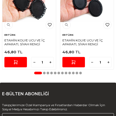
ERTÜRK
ERTÜRK
ETAMİN KOLYE UCU VE İÇ
ETAMİN KOLYE UCU VE İÇ
APARATI, SİYAH RENGİ
APARATI, SİYAH RENGİ
46,80
TL
46,80
TL
E-BÜLTEN ABONELİĞİ
Takipçilerimize Özel Kampanya ve Fırsatlardan Haberdar Olmak İçin
Sosyal Medya Hesabımızı Takip Edebilirsiniz.