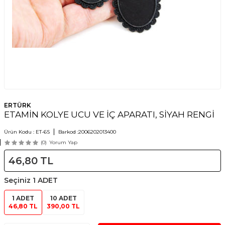
ERTÜRK
ETAMİN KOLYE UCU VE İÇ APARATI, SİYAH RENGİ
Ürün Kodu :
ET-6S
Barkod :
2006202013400
(0)
Yorum Yap
46,80
TL
Seçiniz
1 ADET
1 ADET
10 ADET
46,80 TL
390,00 TL