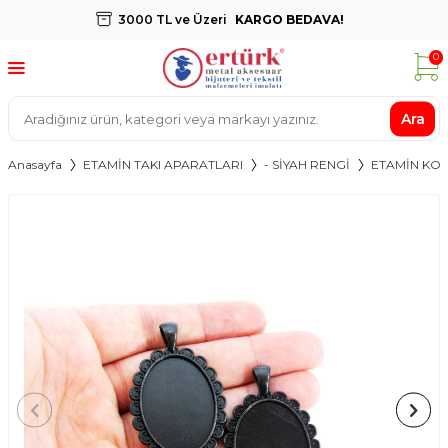
3000 TL ve Üzeri
KARGO BEDAVA!
0
Ara
Anasayfa
ETAMİN TAKI APARATLARI
- SİYAH RENGİ
ETAMİN KOLY