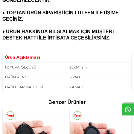
GÖNDERİLECEKTİR.
♦ TOPTAN ÜRÜN SİPARİŞİ İÇİN LÜTFEN İLETİŞİME
GEÇİNİZ.
♦ ÜRÜN HAKKINDA BİLGİ ALMAK İÇİN MÜŞTERİ
DESTEK HATTI İLE İRTİBATA GEÇEBİLİRSİNİZ.
Ürün Açıklaması
İÇ YUVA ÖLÇÜSÜ
25x34 mm
ÜRÜN RENGİ
SİYAH
W
h
t
s
a
p
p
D
e
s
e
H
a
t
t
ÜRÜN HAMMADDESİ
ZAMAK
Benzer Ürünler
Yeni
Yeni