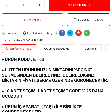
SEPETE EKLE
HEMEN AL
Favorilerime Ekle
Tavsiye Et
Fiyat Alarmı
Paylaş
Daha Fazla
- SİYAH RENGİ
Ürün Açıklaması
Ödeme Seçenekleri
Tavsiye Et
İ
♦ ÜRÜN KODU :
ET-6S
♦ LÜTFEN ÜRÜNÜNÜZÜN MİKTARINI 'SEÇİNİZ'
SEKMESİNDEN BELİRLEYİNİZ. BELİRLEDİĞİNİZ
MİKTARIN FİYATI, SEKME ÜZERİNDE GÖRÜNECEKTİR.
♦ 10
ADET
SEÇİM, 1 ADET SEÇİME GÖRE % 25 DAHA
UCUZDUR.
♦ ÜRÜN İÇ APARATI ( TAŞI ) İLE BİRLİKTE