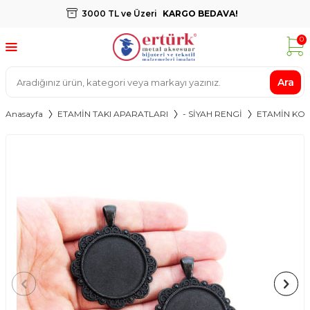
3000 TL ve Üzeri
KARGO BEDAVA!
0
Ara
Anasayfa
ETAMİN TAKI APARATLARI
- SİYAH RENGİ
ETAMİN KOLY