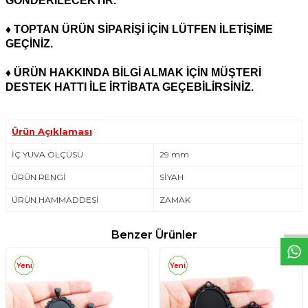
GÖNDERİLECEKTİR.
♦ TOPTAN ÜRÜN SİPARİŞİ İÇİN LÜTFEN İLETİŞİME
GEÇİNİZ.
♦ ÜRÜN HAKKINDA BİLGİ ALMAK İÇİN MÜŞTERİ
DESTEK HATTI İLE İRTİBATA GEÇEBİLİRSİNİZ.
Ürün Açıklaması
İÇ YUVA ÖLÇÜSÜ
29 mm
ÜRÜN RENGİ
SİYAH
W
h
t
s
a
p
p
D
e
s
e
H
a
t
t
ÜRÜN HAMMADDESİ
ZAMAK
Benzer Ürünler
Yeni
Yeni