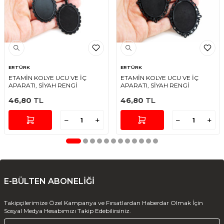
ERTÜRK
ERTÜRK
ETAMİN KOLYE UCU VE İÇ
ETAMİN KOLYE UCU VE İÇ
APARATI, SİYAH RENGİ
APARATI, SİYAH RENGİ
46,80
TL
46,80
TL
E-BÜLTEN ABONELİĞİ
Takipçilerimize Özel Kampanya ve Fırsatlardan Haberdar Olmak İçin
Sosyal Medya Hesabımızı Takip Edebilirsiniz.