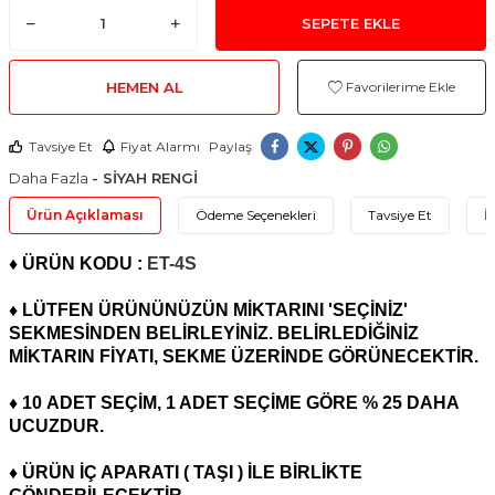
SEPETE EKLE
HEMEN AL
Favorilerime Ekle
Tavsiye Et
Fiyat Alarmı
Paylaş
Daha Fazla
- SİYAH RENGİ
Ürün Açıklaması
Ödeme Seçenekleri
Tavsiye Et
İ
♦ ÜRÜN KODU :
ET-4S
♦ LÜTFEN ÜRÜNÜNÜZÜN MİKTARINI 'SEÇİNİZ'
SEKMESİNDEN BELİRLEYİNİZ. BELİRLEDİĞİNİZ
MİKTARIN FİYATI, SEKME ÜZERİNDE GÖRÜNECEKTİR.
♦ 10
ADET
SEÇİM, 1 ADET SEÇİME GÖRE % 25 DAHA
UCUZDUR.
♦ ÜRÜN İÇ APARATI ( TAŞI ) İLE BİRLİKTE