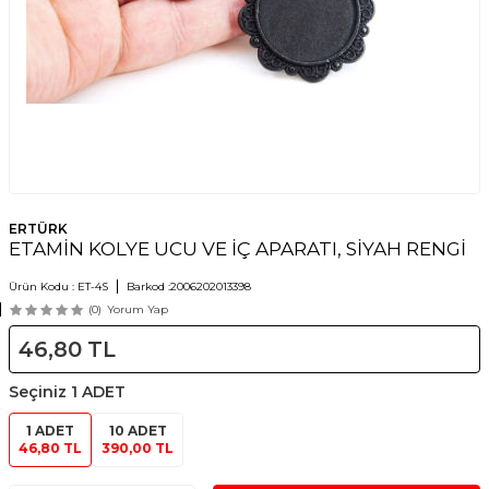
ERTÜRK
ETAMİN KOLYE UCU VE İÇ APARATI, SİYAH RENGİ
Ürün Kodu :
ET-4S
Barkod :
2006202013398
(0)
Yorum Yap
46,80
TL
Seçiniz
1 ADET
1 ADET
10 ADET
46,80 TL
390,00 TL