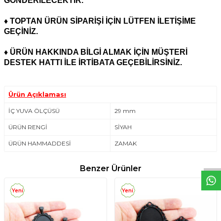
GÖNDERİLECEKTİR.
♦ TOPTAN ÜRÜN SİPARİŞİ İÇİN LÜTFEN İLETİŞİME
GEÇİNİZ.
♦ ÜRÜN HAKKINDA BİLGİ ALMAK İÇİN MÜŞTERİ
DESTEK HATTI İLE İRTİBATA GEÇEBİLİRSİNİZ.
Ürün Açıklaması
İÇ YUVA ÖLÇÜSÜ
29 mm
ÜRÜN RENGİ
SİYAH
W
h
t
s
a
p
p
D
e
s
e
H
a
t
t
ÜRÜN HAMMADDESİ
ZAMAK
Benzer Ürünler
Yeni
Yeni