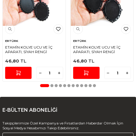
ERTÜRK
ERTÜRK
ETAMİN KOLYE UCU VE İÇ
ETAMİN KOLYE UCU VE İÇ
APARATI, SİYAH RENGİ
APARATI, SİYAH RENGİ
46,80
TL
46,80
TL
E-BÜLTEN ABONELİĞİ
Takipçilerimize Özel Kampanya ve Fırsatlardan Haberdar Olmak İçin
Sosyal Medya Hesabımızı Takip Edebilirsiniz.