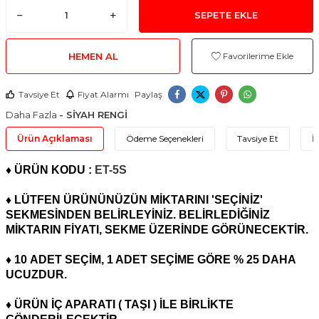
SEPETE EKLE
HEMEN AL
Favorilerime Ekle
Tavsiye Et
Fiyat Alarmı
Paylaş
Daha Fazla
- SİYAH RENGİ
Ürün Açıklaması
Ödeme Seçenekleri
Tavsiye Et
İ
♦ ÜRÜN KODU :
ET-5S
♦ LÜTFEN ÜRÜNÜNÜZÜN MİKTARINI 'SEÇİNİZ'
SEKMESİNDEN BELİRLEYİNİZ. BELİRLEDİĞİNİZ
MİKTARIN FİYATI, SEKME ÜZERİNDE GÖRÜNECEKTİR.
♦ 10
ADET
SEÇİM, 1 ADET SEÇİME GÖRE % 25 DAHA
UCUZDUR.
♦ ÜRÜN İÇ APARATI ( TAŞI ) İLE BİRLİKTE