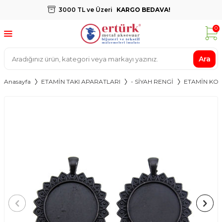
3000 TL ve Üzeri
KARGO BEDAVA!
0
Ara
Anasayfa
ETAMİN TAKI APARATLARI
- SİYAH RENGİ
ETAMİN KOLY