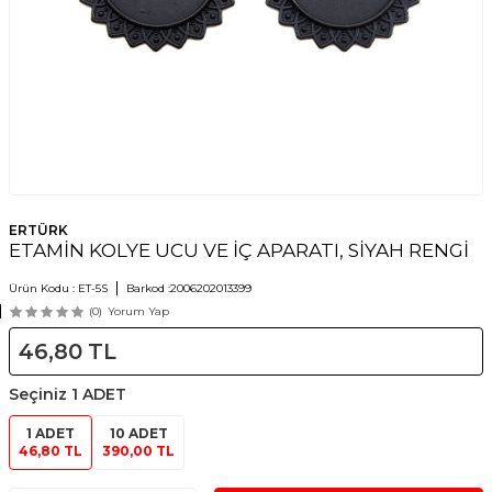
ERTÜRK
ETAMİN KOLYE UCU VE İÇ APARATI, SİYAH RENGİ
Ürün Kodu :
ET-5S
Barkod :
2006202013399
(0)
Yorum Yap
46,80
TL
Seçiniz
1 ADET
1 ADET
10 ADET
46,80 TL
390,00 TL