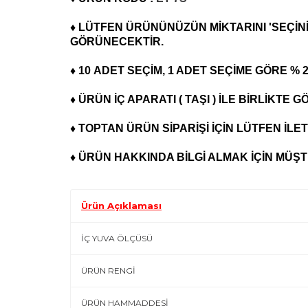
♦ LÜTFEN ÜRÜNÜNÜZÜN MİKTARINI 'SEÇİNİ
GÖRÜNECEKTİR.
♦ 10
ADET
SEÇİM, 1 ADET SEÇİME GÖRE %
♦ ÜRÜN İÇ APARATI ( TAŞI ) İLE BİRLİKTE
♦ TOPTAN ÜRÜN SİPARİŞİ İÇİN LÜTFEN İLET
♦ ÜRÜN HAKKINDA BİLGİ ALMAK İÇİN MÜŞTE
Ürün Açıklaması
İÇ YUVA ÖLÇÜSÜ
ÜRÜN RENGİ
ÜRÜN HAMMADDESİ