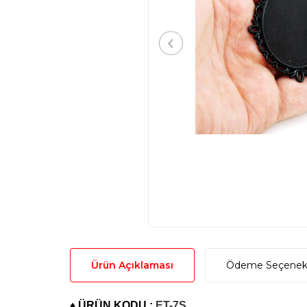
Ürün Açıklaması
Ödeme Seçenekl
♦ ÜRÜN KODU :
ET-7S