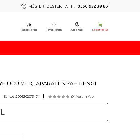
MÜŞTERI DESTEK HATTI :
0530 952 39 83
Kargo Takip
Favorilerim
Giriş Yap
Sepetim (
0
)
E UCU VE İÇ APARATI, SİYAH RENGİ
Barkod :
2006202013401
(0)
Yorum Yap
L