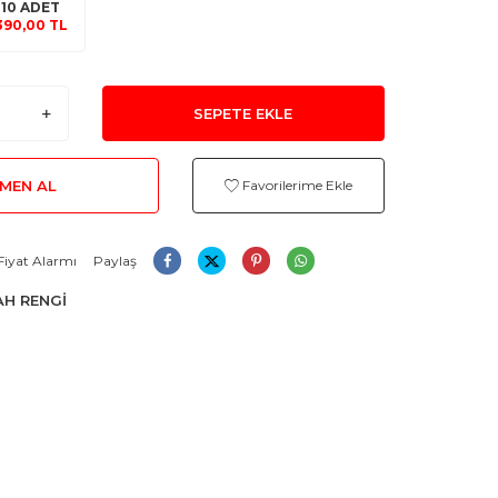
10 ADET
390,00 TL
SEPETE EKLE
MEN AL
Favorilerime Ekle
Fiyat Alarmı
Paylaş
YAH RENGİ