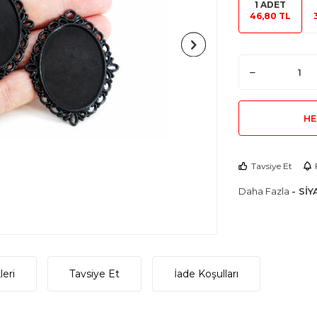
1 ADET
46,80 TL
HE
Tavsiye Et
Daha Fazla
- Sİ
eri
Tavsiye Et
İade Koşulları