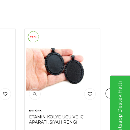
Yeni
Yeni
Whatsapp Destek Hattı
ERTÜRK
ERTÜRK
ETAMİN KOLYE UCU VE İÇ
ETAMİN
APARATI, SİYAH RENGİ
APARAT