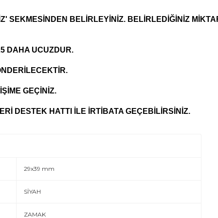
Z' SEKMESİNDEN BELİRLEYİNİZ. BELİRLEDİĞİNİZ MİKTA
 25 DAHA UCUZDUR.
 GÖNDERİLECEKTİR.
İŞİME GEÇİNİZ.
Rİ DESTEK HATTI İLE İRTİBATA GEÇEBİLİRSİNİZ.
29x39 mm
SİYAH
ZAMAK