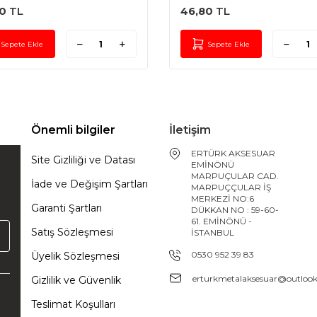
0
TL
46,80
TL
Sepete Ekle
Sepete Ekle
Önemli bilgiler
İletişim
ERTÜRK AKSESUAR
Site Gizliliği ve Datası
EMİNÖNÜ
MARPUÇULAR CAD.
İade ve Değişim Şartları
MARPUÇÇULAR İŞ
MERKEZİ NO:6
Garanti Şartları
DÜKKAN NO : 59-60-
61. EMİNÖNÜ -
Satış Sözleşmesi
İSTANBUL
0530 952 39 83
Üyelik Sözleşmesi
erturkmetalaksesuar@outloo
Gizlilik ve Güvenlik
Teslimat Koşulları