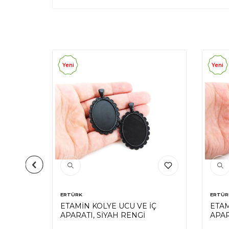
Yeni
Yeni
ERTÜRK
ERTÜR
İÇ
ETAMİN KOLYE UCU VE İÇ
ETAM
APARATI, SİYAH RENGİ
APAR