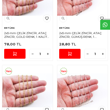
W
h
t
s
a
p
p
D
e
s
e
H
a
t
t
ERTÜRK
ERTÜRK
2x5 mm ÇELİK ZİNCİR, ATAÇ
2x5 mm ÇELİK ZİNCİR, ATAÇ
ZİNCİR, GOLD RENK, 1. KALİTE
ZİNCİR, GÜMÜŞ RENK, 1.
KARARMAZ
KALİTE KARARMAZ
78,00
TL
28,80
TL
Yeni
Yeni