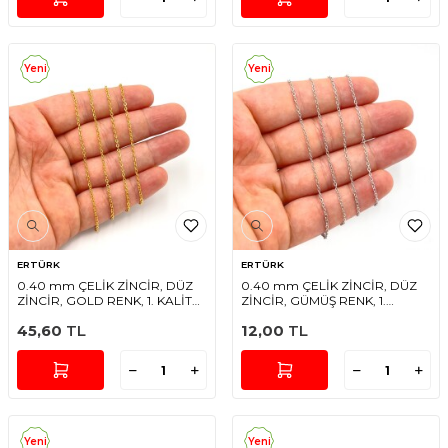
Yeni
Yeni
ERTÜRK
ERTÜRK
0.40 mm ÇELİK ZİNCİR, DÜZ
0.40 mm ÇELİK ZİNCİR, DÜZ
ZİNCİR, GOLD RENK, 1. KALİTE
ZİNCİR, GÜMÜŞ RENK, 1.
KARARMAZ (SF235)
KALİTE KARARMAZ (SF235)
45,60
TL
12,00
TL
Yeni
Yeni