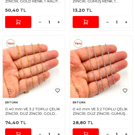
ZİNCİR, GOLD RENK, 1. KALİTE
ZİNCİR, GÜMÜŞ RENK, 1.
KARARMAZ
KALİTE KARARMAZ
50,40
TL
13,20
TL
Yeni
Yeni
ERTÜRK
ERTÜRK
0.40 mm VE 3.2 TOPLU ÇELİK
0.40 mm VE 3.2 TOPLU ÇELİK
ZİNCİR, DÜZ ZİNCİR, GOLD
ZİNCİR, DÜZ ZİNCİR, GÜMÜŞ
RENK, 1. KALİTE KARARMAZ
RENK, 1. KALİTE KARARMAZ
74,40
TL
28,80
TL
(SF235-VE-TOPLU)
(SF235-VE-TOPLU)