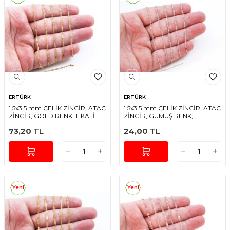
ERTÜRK
ERTÜRK
1.5x3.5 mm ÇELİK ZİNCİR, ATAÇ
1.5x3.5 mm ÇELİK ZİNCİR, ATAÇ
ZİNCİR, GOLD RENK, 1. KALİTE
ZİNCİR, GÜMÜŞ RENK, 1.
KARARMAZ
KALİTE KARARMAZ
73,20
TL
24,00
TL
Yeni
Yeni