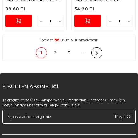
KARARMAZ
KALİTE KARARMAZ
99,60
TL
34,20
TL
Toplam
86
ürün bulunmaktadır.
1
2
3
…
E-BÜLTEN ABONELİĞİ
Takipçilerimize Özel Kampanya ve Fırsatlardan Haberdar Olmak İçin
Sosyal Medya Hesabımızı Takip Edebilirsiniz.
Kayıt Ol