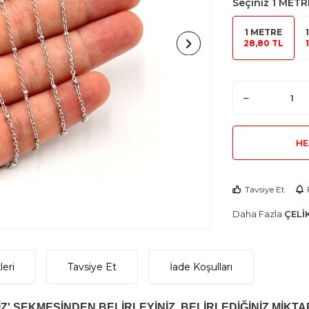
Seçiniz
1 METR
1 METRE
28,80 TL
HE
Tavsiye Et
Daha Fazla
ÇELİ
eri
Tavsiye Et
İade Koşulları
Z' SEKMESİNDEN BELİRLEYİNİZ. BELİRLEDİĞİNİZ MİKTA