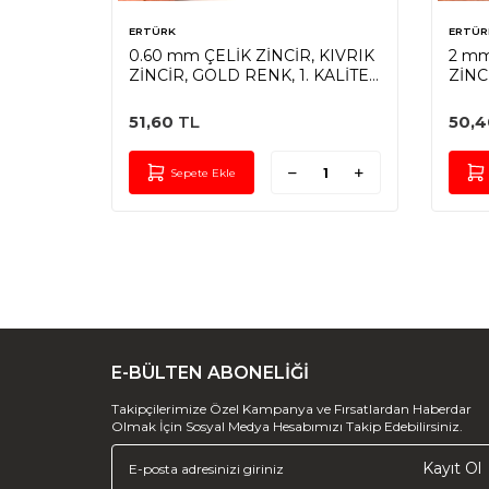
ERTÜRK
ERTÜR
R, ATAÇ
0.60 mm ÇELİK ZİNCİR, KIVRIK
2 mm
.
ZİNCİR, GOLD RENK, 1. KALİTE
ZİNC
KARARMAZ
KAR
51,60
TL
50,4
Sepete Ekle
E-BÜLTEN ABONELİĞİ
Takipçilerimize Özel Kampanya ve Fırsatlardan Haberdar
Olmak İçin Sosyal Medya Hesabımızı Takip Edebilirsiniz.
Kayıt Ol