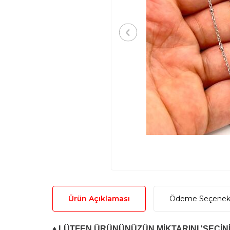
Ürün Açıklaması
Ödeme Seçenekl
♦ LÜTFEN ÜRÜNÜNÜZÜN MİKTARINI 'SEÇİNİ