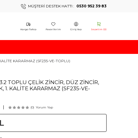
MÜŞTERI DESTEK HATTI :
0530 952 39 83
Kargo Takip
Favorilerim
Giriş Yap
Sepetim (
0
)
. KALİTE KARARMAZ (SF235-VE-TOPLU)
3.2 TOPLU ÇELİK ZİNCİR, DÜZ ZİNCİR,
 1. KALİTE KARARMAZ (SF235-VE-
(0)
Yorum Yap
L