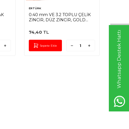
ERTÜRK
ERTÜRK
AK
0.40 mm VE 3.2 TOPLU ÇELİK
0.40 m
ZİNCİR, DÜZ ZİNCİR, GOLD
ZİNCİR,
RENK, 1. KALİTE KARARMAZ
KARARM
(SF235-VE-TOPLU)
74,40
TL
45,60
Whatsapp Destek Hattı
Sepete Ekle
Sep