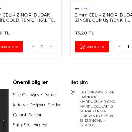
K
ERTÜRK
 ÇELİK ZİNCİR, DUDAK
2 mm ÇELİK ZİNCİR, DUD
İR, GOLD RENK, 1. KALİTE
ZİNCİR, GÜMÜŞ RENK, 1.
ARMAZ
KALİTE KARARMAZ
0
TL
13,20
TL
Sepete Ekle
Sepete Ekle
Önemli bilgiler
İletişim
ERTÜRK AKSESUAR
Site Gizliliği ve Datası
EMİNÖNÜ
MARPUÇULAR CAD.
İade ve Değişim Şartları
MARPUÇÇULAR İŞ
MERKEZİ NO:6
Garanti Şartları
DÜKKAN NO : 59-60-
61. EMİNÖNÜ -
Satış Sözleşmesi
İSTANBUL