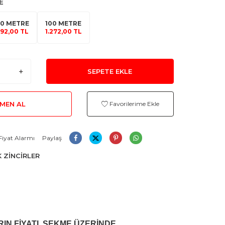
E
10 METRE
100 METRE
192,00 TL
1.272,00 TL
SEPETE EKLE
MEN AL
Favorilerime Ekle
Fiyat Alarmı
Paylaş
K ZİNCİRLER
RIN FİYATI, SEKME ÜZERİNDE