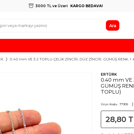
3000 TL ve Üzeri
KARGO BEDAVA!
Ara
ER
0.40 mm VE 3.2 TOPLU ÇELİK ZİNCİR, DÜZ ZİNCİR, GÜMÜŞ RENK, 1
ERTÜRK
0.40 mm VE 
GÜMÜŞ RENK,
TOPLU)
Ürün Kodu :
T7905
28,80
T