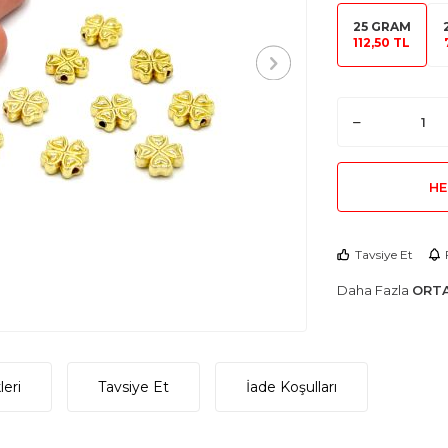
25 GRAM
112,50 TL
HE
Tavsiye Et
Daha Fazla
ORTA
eri
Tavsiye Et
İade Koşulları