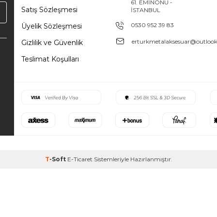
61. EMİNÖNÜ -
Satış Sözleşmesi
İSTANBUL
0530 952 39 83
Üyelik Sözleşmesi
erturkmetalaksesuar@outloo
Gizlilik ve Güvenlik
Teslimat Koşulları
T
-Soft
E-Ticaret
Sistemleriyle Hazırlanmıştır.