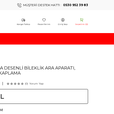
MÜŞTERI DESTEK HATTI :
0530 952 39 83
Kargo Takip
Favorilerim
Giriş Yap
Sepetim (
0
)
 DESENLİ BİLEKLİK ARA APARATI,
 KAPLAMA
(0)
Yorum Yap
L
AM