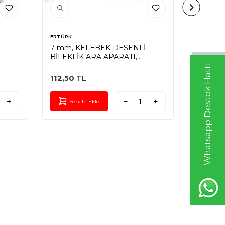
ERTÜRK
ERTÜRK
7 mm, KELEBEK DESENLİ
8 mm, 
BİLEKLİK ARA APARATI,
BİLEKL
ZAMAK LAK KAPLAMA
ZAMAK
Whatsapp Destek Hattı
112,50
TL
72,00
Sepete Ekle
Sep