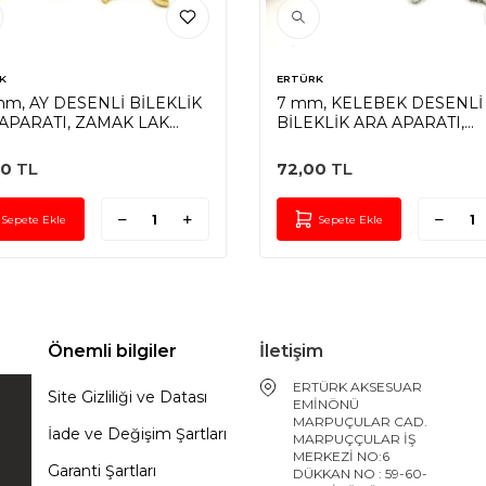
K
ERTÜRK
mm, AY DESENLİ BİLEKLİK
7 mm, KELEBEK DESENLİ
APARATI, ZAMAK LAK
BİLEKLİK ARA APARATI,
LAMA
ZAMAK NİKEL KAPLAMA
50
TL
72,00
TL
Sepete Ekle
Sepete Ekle
Önemli bilgiler
İletişim
ERTÜRK AKSESUAR
Site Gizliliği ve Datası
EMİNÖNÜ
MARPUÇULAR CAD.
İade ve Değişim Şartları
MARPUÇÇULAR İŞ
MERKEZİ NO:6
Garanti Şartları
DÜKKAN NO : 59-60-