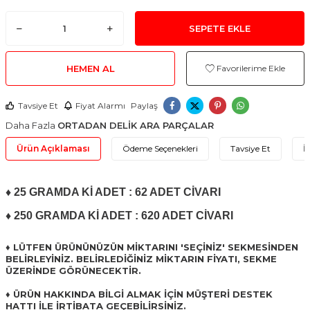
SEPETE EKLE
HEMEN AL
Favorilerime Ekle
Tavsiye Et
Fiyat Alarmı
Paylaş
Daha Fazla
ORTADAN DELİK ARA PARÇALAR
Ürün Açıklaması
Ödeme Seçenekleri
Tavsiye Et
İ
♦ 25 GRAMDA Kİ ADET : 62 ADET CİVARI
♦ 250 GRAMDA Kİ ADET : 620 ADET CİVARI
♦ LÜTFEN ÜRÜNÜNÜZÜN MİKTARINI 'SEÇİNİZ' SEKMESİNDEN
BELİRLEYİNİZ. BELİRLEDİĞİNİZ MİKTARIN FİYATI, SEKME
ÜZERİNDE GÖRÜNECEKTİR.
♦ ÜRÜN HAKKINDA BİLGİ ALMAK İÇİN MÜŞTERİ DESTEK
HATTI İLE İRTİBATA GEÇEBİLİRSİNİZ.