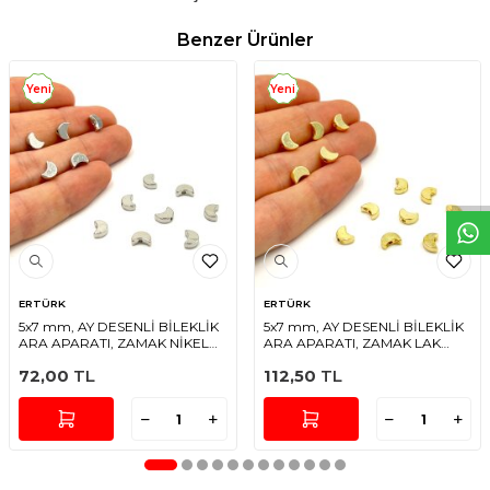
Benzer Ürünler
Yeni
Yeni
W
h
t
s
a
p
p
D
e
s
e
H
a
t
t
ERTÜRK
ERTÜRK
5x7 mm, AY DESENLİ BİLEKLİK
5x7 mm, AY DESENLİ BİLEKLİK
ARA APARATI, ZAMAK NİKEL
ARA APARATI, ZAMAK LAK
KAPLAMA
KAPLAMA
72,00
TL
112,50
TL