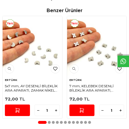
Benzer Ürünler
Yeni
Yeni
W
h
t
s
a
p
p
D
e
s
e
H
a
t
t
ERTÜRK
ERTÜRK
5x7 mm, AY DESENLİ BİLEKLİK
7 mm, KELEBEK DESENLİ
ARA APARATI, ZAMAK NİKEL
BİLEKLİK ARA APARATI,
KAPLAMA
ZAMAK NİKEL KAPLAMA
72,00
TL
72,00
TL