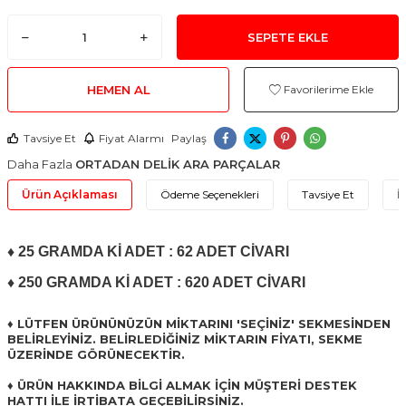
SEPETE EKLE
HEMEN AL
Favorilerime Ekle
Tavsiye Et
Fiyat Alarmı
Paylaş
Daha Fazla
ORTADAN DELİK ARA PARÇALAR
Ürün Açıklaması
Ödeme Seçenekleri
Tavsiye Et
İ
♦ 25 GRAMDA Kİ ADET : 62 ADET CİVARI
♦ 250 GRAMDA Kİ ADET : 620 ADET CİVARI
♦ LÜTFEN ÜRÜNÜNÜZÜN MİKTARINI 'SEÇİNİZ' SEKMESİNDEN
BELİRLEYİNİZ. BELİRLEDİĞİNİZ MİKTARIN FİYATI, SEKME
ÜZERİNDE GÖRÜNECEKTİR.
♦ ÜRÜN HAKKINDA BİLGİ ALMAK İÇİN MÜŞTERİ DESTEK
HATTI İLE İRTİBATA GEÇEBİLİRSİNİZ.