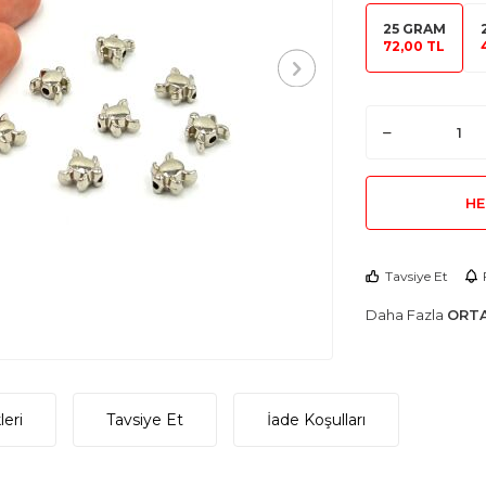
25 GRAM
72,00 TL
HE
Tavsiye Et
Daha Fazla
ORTA
eri
Tavsiye Et
İade Koşulları