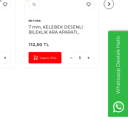
ERTÜRK
ERTÜRK
7 mm, KELEBEK DESENLİ
8 mm, 
BİLEKLİK ARA APARATI,
BİLEKL
ZAMAK LAK KAPLAMA
ZAMAK
Whatsapp Destek Hattı
112,50
TL
72,00
Sepete Ekle
Sep