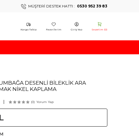
MÜŞTERI DESTEK HATTI :
0530 952 39 83
Kargo Takip
Favorilerim
Giriş Yap
Sepetim (
0
)
UMBAĞA DESENLİ BİLEKLİK ARA
AMAK NİKEL KAPLAMA
(0)
Yorum Yap
L
AM