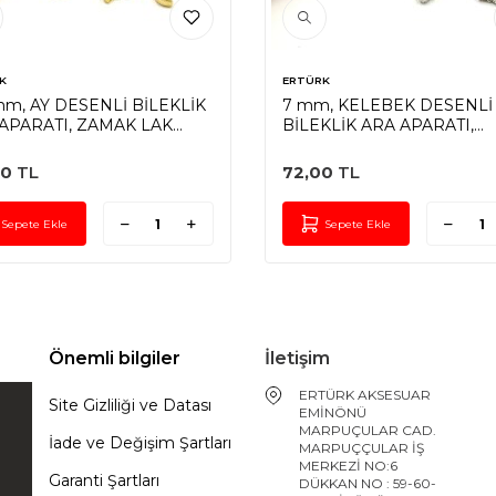
K
ERTÜRK
mm, AY DESENLİ BİLEKLİK
7 mm, KELEBEK DESENLİ
APARATI, ZAMAK LAK
BİLEKLİK ARA APARATI,
LAMA
ZAMAK NİKEL KAPLAMA
50
TL
72,00
TL
Sepete Ekle
Sepete Ekle
Önemli bilgiler
İletişim
ERTÜRK AKSESUAR
Site Gizliliği ve Datası
EMİNÖNÜ
MARPUÇULAR CAD.
İade ve Değişim Şartları
MARPUÇÇULAR İŞ
MERKEZİ NO:6
Garanti Şartları
DÜKKAN NO : 59-60-