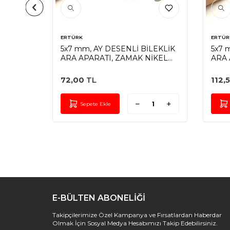
ERTÜRK
ERTÜR
5x7 mm, AY DESENLİ BİLEKLİK
5x7 
ARA APARATI, ZAMAK NİKEL
ARA 
A
KAPLAMA
KAP
72,00
TL
112,
Sepete Ekle
E-BÜLTEN ABONELİĞİ
Takipçilerimize Özel Kampanya ve Fırsatlardan Haberdar
Olmak İçin Sosyal Medya Hesabımızı Takip Edebilirsiniz.