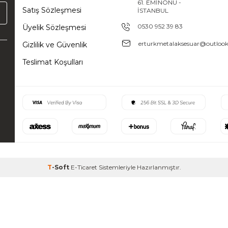
61. EMİNÖNÜ -
Satış Sözleşmesi
İSTANBUL
0530 952 39 83
Üyelik Sözleşmesi
erturkmetalaksesuar@outloo
Gizlilik ve Güvenlik
Teslimat Koşulları
T
-Soft
E-Ticaret
Sistemleriyle Hazırlanmıştır.