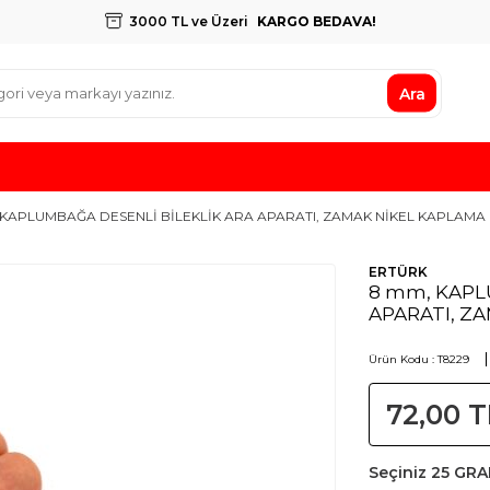
3000 TL ve Üzeri
KARGO BEDAVA!
Ara
 KAPLUMBAĞA DESENLİ BİLEKLİK ARA APARATI, ZAMAK NİKEL KAPLAMA
ERTÜRK
8 mm, KAPL
APARATI, Z
Ürün Kodu :
T8229
72,00
T
Seçiniz
25 GR