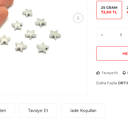
25 GRAM
72,00 TL
HE
Tavsiye Et
Daha Fazla
ORTA
eri
Tavsiye Et
İade Koşulları