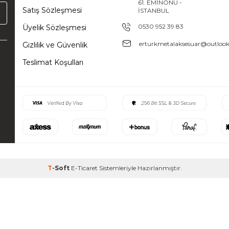
61. EMİNÖNÜ -
Satış Sözleşmesi
İSTANBUL
0530 952 39 83
Üyelik Sözleşmesi
erturkmetalaksesuar@outloo
Gizlilik ve Güvenlik
Teslimat Koşulları
T
-Soft
E-Ticaret
Sistemleriyle Hazırlanmıştır.