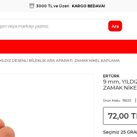
3000 TL ve Üzeri
KARGO BEDAVA!
Ara
YILDIZ DESENLİ BİLEKLİK ARA APARATI, ZAMAK NİKEL KAPLAMA
ERTÜRK
9 mm, YILDI
ZAMAK NİKE
Ürün Kodu :
T8223
72,00
T
Seçiniz
25 GR