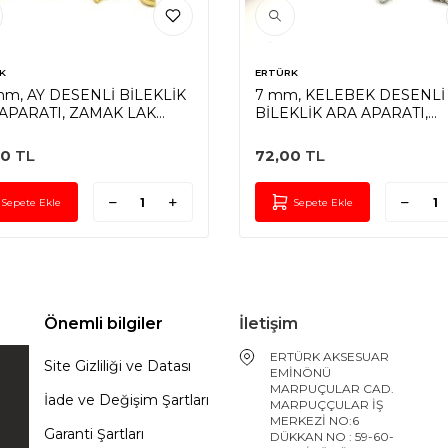
K
ERTÜRK
mm, AY DESENLİ BİLEKLİK
7 mm, KELEBEK DESENLİ
APARATI, ZAMAK LAK
BİLEKLİK ARA APARATI,
LAMA
ZAMAK NİKEL KAPLAMA
50
TL
72,00
TL
Sepete Ekle
Sepete Ekle
Önemli bilgiler
İletişim
ERTÜRK AKSESUAR
Site Gizliliği ve Datası
EMİNÖNÜ
MARPUÇULAR CAD.
İade ve Değişim Şartları
MARPUÇÇULAR İŞ
MERKEZİ NO:6
Garanti Şartları
DÜKKAN NO : 59-60-