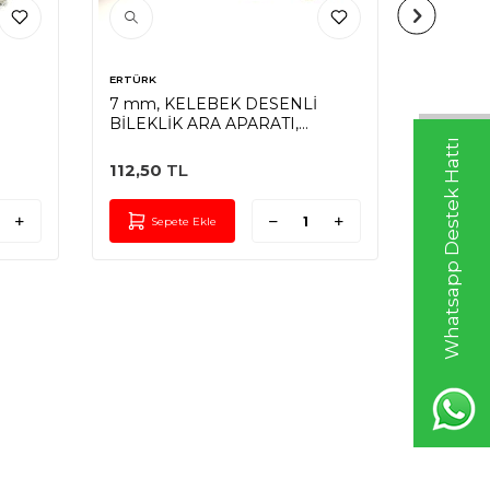
ERTÜRK
ERTÜRK
7 mm, KELEBEK DESENLİ
8 mm, 
BİLEKLİK ARA APARATI,
BİLEKL
ZAMAK LAK KAPLAMA
ZAMAK
Whatsapp Destek Hattı
112,50
TL
72,00
Sepete Ekle
Sep