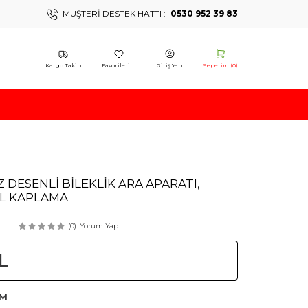
MÜŞTERI DESTEK HATTI :
0530 952 39 83
Kargo Takip
Favorilerim
Giriş Yap
Sepetim (
0
)
Z DESENLİ BİLEKLİK ARA APARATI,
L KAPLAMA
(0)
Yorum Yap
L
AM