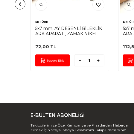
ERTÜRK
ERTÜR
ESENLİ
5x7 mm, AY DESENLİ BİLEKLİK
5x7 
ARA APARATI, ZAMAK NİKEL
ARA 
KAPLAMA
KAP
72,00
TL
112,
Sepete Ekle
E-BÜLTEN ABONELİĞİ
Takipçilerimize Özel Kampanya ve Fırsatlardan Haberdar
Olmak İçin Sosyal Medya Hesabımızı Takip Edebilirsiniz.