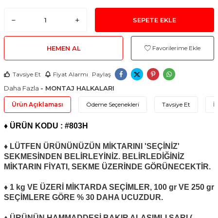
SEPETE EKLE
HEMEN AL
Favorilerime Ekle
Tavsiye Et
Fiyat Alarmı
Paylaş
Daha Fazla
- MONTAJ HALKALARI
Ürün Açıklaması
Ödeme Seçenekleri
Tavsiye Et
İ
♦
ÜRÜN KODU : #803
H
♦ LÜTFEN ÜRÜNÜNÜZÜN MİKTARINI 'SEÇİNİZ'
SEKMESİNDEN BELİRLEYİNİZ. BELİRLEDİĞİNİZ
MİKTARIN FİYATI, SEKME ÜZERİNDE GÖRÜNECEKTİR.
♦ 1 kg VE ÜZERİ MİKTARDA SEÇİMLER, 100 gr VE 250 gr
SEÇİMLERE GÖRE % 30 DAHA UCUZDUR.
♦ ÜRÜNÜN HAMMADDESİ BAKIR ALAŞIMLI SARI (