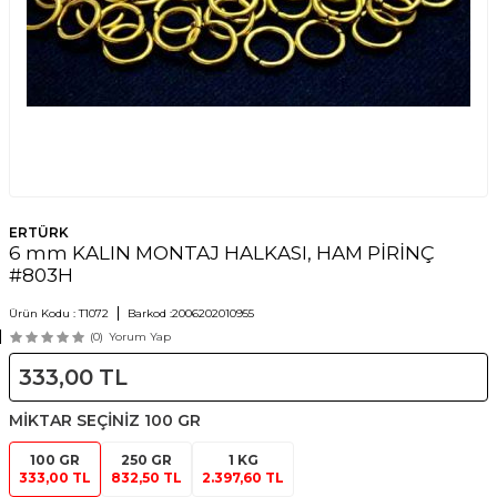
ERTÜRK
6 mm KALIN MONTAJ HALKASI, HAM PİRİNÇ
#803H
Ürün Kodu :
T1072
Barkod :
2006202010955
(0)
Yorum Yap
333,00
TL
MİKTAR SEÇİNİZ
100 GR
100 GR
250 GR
1 KG
333,00 TL
832,50 TL
2.397,60 TL