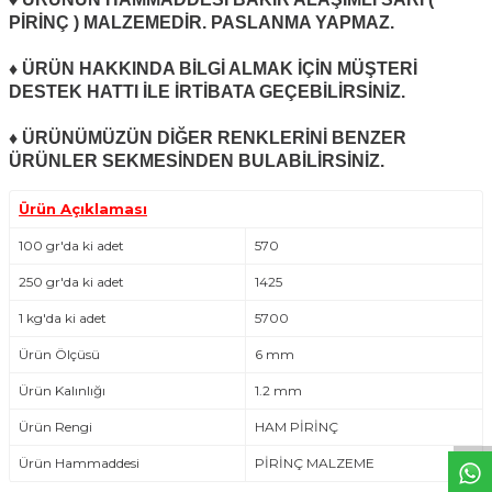
PİRİNÇ ) MALZEMEDİR. PASLANMA YAPMAZ.
♦ ÜRÜN HAKKINDA BİLGİ ALMAK İÇİN MÜŞTERİ
DESTEK HATTI İLE İRTİBATA GEÇEBİLİRSİNİZ.
♦ ÜRÜNÜMÜZÜN DİĞER RENKLERİNİ BENZER
ÜRÜNLER SEKMESİNDEN BULABİLİRSİNİZ.
Ürün Açıklaması
100 gr'da ki adet
570
250 gr′da ki adet
1425
1 kg'da ki adet
5700
Ürün Ölçüsü
6 mm
W
h
t
s
a
p
p
D
e
s
e
H
a
t
t
Ürün Kalınlığı
1.2 mm
Ürün Rengi
HAM PİRİNÇ
Ürün Hammaddesi
PİRİNÇ MALZEME