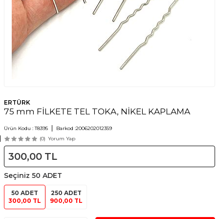
ERTÜRK
75 mm FİLKETE TEL TOKA, NİKEL KAPLAMA
Ürün Kodu :
T8395
Barkod :
2006202012359
(0)
Yorum Yap
300,00
TL
Seçiniz
50 ADET
50 ADET
250 ADET
300,00 TL
900,00 TL