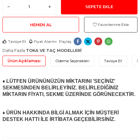
SEPETE EKLE
HEMEN AL
Favorilerime Ekle
Tavsiye Et
Fiyat Alarmı
Paylaş
Daha Fazla
TOKA VE TAÇ MODELLERİ
Ürün Açıklaması
Ödeme Seçenekleri
Tavsiye Et
İ
♦ LÜTFEN ÜRÜNÜNÜZÜN MİKTARINI 'SEÇİNİZ'
SEKMESİNDEN BELİRLEYİNİZ. BELİRLEDİĞİNİZ
MİKTARIN FİYATI, SEKME ÜZERİNDE GÖRÜNECEKTİR.
♦ ÜRÜN HAKKINDA BİLGİ ALMAK İÇİN MÜŞTERİ
DESTEK HATTI İLE İRTİBATA GEÇEBİLİRSİNİZ.