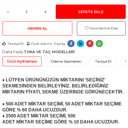
SEPETE EKLE
HEMEN AL
Favorilerime Ekle
Tavsiye Et
Fiyat Alarmı
Paylaş
Daha Fazla
TOKA VE TAÇ MODELLERİ
Ürün Açıklaması
Ödeme Seçenekleri
Tavsiye Et
İ
♦ LÜTFEN ÜRÜNÜNÜZÜN MİKTARINI 'SEÇİNİZ'
SEKMESİNDEN BELİRLEYİNİZ. BELİRLEDİĞİNİZ
MİKTARIN FİYATI, SEKME ÜZERİNDE GÖRÜNECEKTİR.
♦ 500 ADET MİKTAR SEÇİMİ, 50 ADET
MİKTAR
SEÇİME
GÖRE % 60 DAHA UCUZDUR.
♦ 2500 ADET
MİKTAR SEÇİMİ
, 500
ADET
MİKTAR
SEÇİME GÖRE % 10 DAHA UCUZDUR.