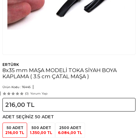
ERTÜRK
8x35 mm MAŞA MODELİ TOKA SİYAH BOYA
KAPLAMA ( 3.5 cm ÇATAL MAŞA )
Ürün Kodu :
T6445
(0)
Yorum Yap
216,00
TL
ADET SEÇİNİZ
50 ADET
50 ADET
500 ADET
2500 ADET
216,00 TL
1.350,00 TL
6.084,00 TL