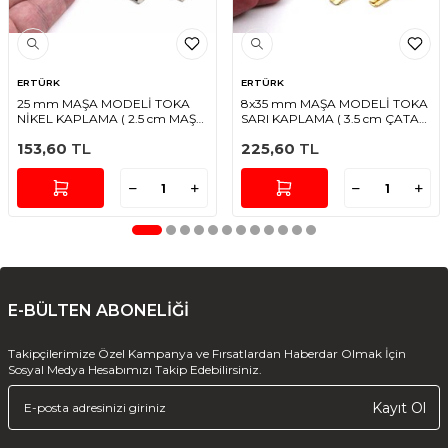
ERTÜRK
ERTÜRK
25 mm MAŞA MODELİ TOKA
8x35 mm MAŞA MODELİ TOKA
NİKEL KAPLAMA ( 2.5 cm MAŞA
SARI KAPLAMA ( 3.5 cm ÇATAL
)
MAŞA )
153,60
TL
225,60
TL
E-BÜLTEN ABONELİĞİ
Takipçilerimize Özel Kampanya ve Fırsatlardan Haberdar Olmak İçin
Sosyal Medya Hesabımızı Takip Edebilirsiniz.
Kayıt Ol