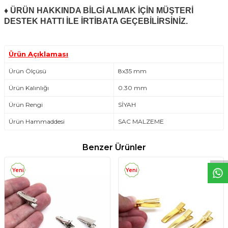
♦ ÜRÜN HAKKINDA BİLGİ ALMAK İÇİN MÜŞTERİ
DESTEK HATTI İLE İRTİBATA GEÇEBİLİRSİNİZ.
Ürün Açıklaması
Ürün Ölçüsü
8x35 mm
Ürün Kalınlığı
0.30 mm
Ürün Rengi
SİYAH
W
h
t
s
a
p
p
D
e
s
e
H
a
t
t
Ürün Hammaddesi
SAC MALZEME
Benzer Ürünler
Yeni
Yeni