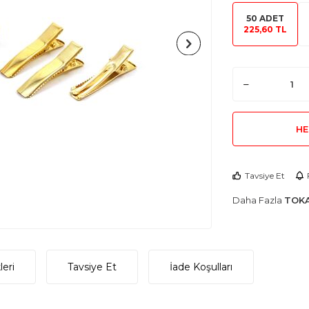
50 ADET
225,60 TL
HE
Tavsiye Et
Daha Fazla
TOKA
eri
Tavsiye Et
İade Koşulları