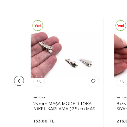
Yeni
Yeni
ERTÜRK
ERTÜR
İ TOKA
25 mm MAŞA MODELİ TOKA
8x35
cm MAŞA
NİKEL KAPLAMA ( 2.5 cm MAŞA
SİYA
)
ÇATA
153,60
TL
216,