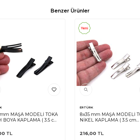
Benzer Ürünler
Yeni
K
ERTÜRK
 mm MAŞA MODELİ TOKA
8x35 mm MAŞA MODELİ 
H BOYA KAPLAMA ( 3.5 cm
NİKEL KAPLAMA ( 3.5 cm
L MAŞA )
ÇATAL MAŞA )
00
TL
216,00
TL