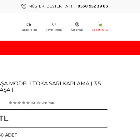
MÜŞTERI DESTEK HATTI :
0530 952 39 83
Kargo Takip
Favorilerim
Giriş Yap
Sepetim (
0
)
A MODELİ TOKA SARI KAPLAMA ( 3.5
AŞA )
(0)
Yorum Yap
TL
50 ADET