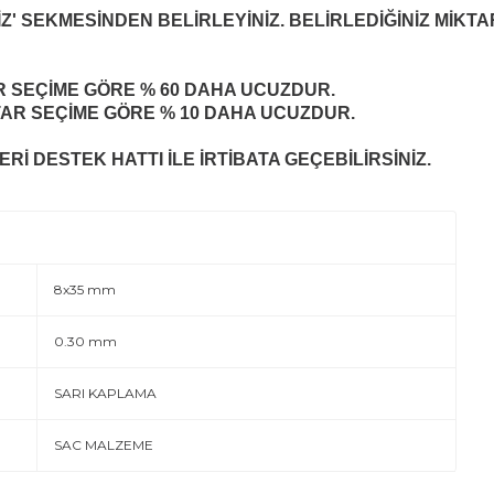
Z' SEKMESİNDEN BELİRLEYİNİZ. BELİRLEDİĞİNİZ MİKTA
R
SEÇİME GÖRE % 60 DAHA UCUZDUR.
TAR
SEÇİME GÖRE % 10 DAHA UCUZDUR.
Rİ DESTEK HATTI İLE İRTİBATA GEÇEBİLİRSİNİZ.
8x35 mm
0.30 mm
SARI KAPLAMA
SAC MALZEME