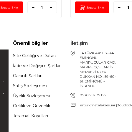
Sepete Ekle
Sepete Ekle
Önemli bilgiler
İletişim
ERTÜRK AKSESUAR
Site Gizliliği ve Datası
EMİNÖNÜ
MARPUÇULAR CAD.
İade ve Değişim Şartları
MARPUÇÇULAR İŞ
MERKEZİ NO:6
Garanti Şartları
DÜKKAN NO : 59-60-
61. EMİNÖNÜ -
Satış Sözleşmesi
İSTANBUL
0530 952 39 83
Üyelik Sözleşmesi
erturkmetalaksesuar@outloo
Gizlilik ve Güvenlik
Teslimat Koşulları