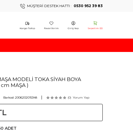
MÜŞTERI DESTEK HATTI :
0530 952 39 83
Kargo Takip
Favorilerim
Giriş Yap
Sepetim (
0
)
MAŞA MODELİ TOKA SİYAH BOYA
 cm MAŞA )
Barkod :
2006202015348
(0)
Yorum Yap
TL
50 ADET