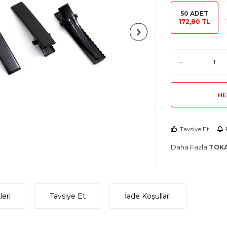
50 ADET
172,80 TL
HE
Tavsiye Et
Daha Fazla
TOKA
eri
Tavsiye Et
İade Koşulları