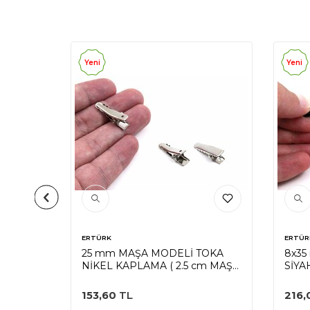
Yeni
Yeni
ERTÜRK
ERTÜR
İ TOKA
25 mm MAŞA MODELİ TOKA
8x35
cm MAŞA
NİKEL KAPLAMA ( 2.5 cm MAŞA
SİYA
)
ÇATA
153,60
TL
216,