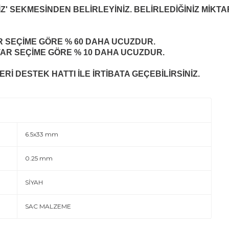
Z' SEKMESİNDEN BELİRLEYİNİZ. BELİRLEDİĞİNİZ MİKTA
R
SEÇİME GÖRE % 60 DAHA UCUZDUR.
TAR
SEÇİME GÖRE % 10 DAHA UCUZDUR.
Rİ DESTEK HATTI İLE İRTİBATA GEÇEBİLİRSİNİZ.
6.5x33 mm
0.25 mm
SİYAH
SAC MALZEME