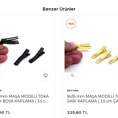
Benzer Ürünler
Yeni
K
ERTÜRK
 mm MAŞA MODELİ TOKA
8x35 mm MAŞA MODELİ 
H BOYA KAPLAMA ( 3.5 cm
SARI KAPLAMA ( 3.5 cm Ç
L MAŞA )
MAŞA )
00
TL
225,60
TL