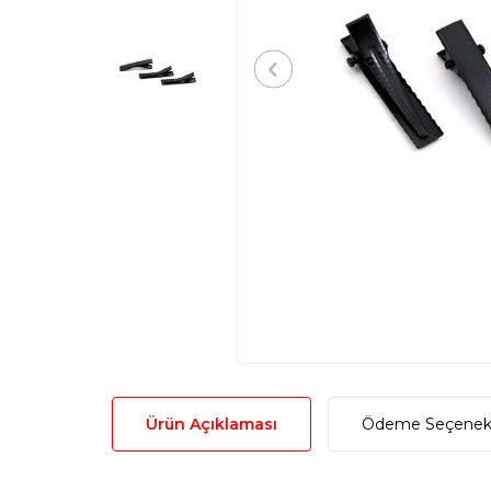
Ürün Açıklaması
Ödeme Seçenekl