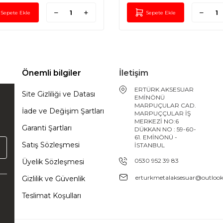
Sepete Ekle
Sepete Ekle
Önemli bilgiler
İletişim
ERTÜRK AKSESUAR
Site Gizliliği ve Datası
EMİNÖNÜ
MARPUÇULAR CAD.
İade ve Değişim Şartları
MARPUÇÇULAR İŞ
MERKEZİ NO:6
Garanti Şartları
DÜKKAN NO : 59-60-
61. EMİNÖNÜ -
Satış Sözleşmesi
İSTANBUL
0530 952 39 83
Üyelik Sözleşmesi
erturkmetalaksesuar@outloo
Gizlilik ve Güvenlik
Teslimat Koşulları