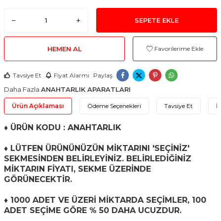
SEPETE EKLE
HEMEN AL
Favorilerime Ekle
Tavsiye Et
Fiyat Alarmı
Paylaş
Daha Fazla
ANAHTARLIK APARATLARI
Ürün Açıklaması
Ödeme Seçenekleri
Tavsiye Et
İ
♦
ÜRÜN KODU : ANAHTARLIK
♦ LÜTFEN ÜRÜNÜNÜZÜN MİKTARINI 'SEÇİNİZ'
SEKMESİNDEN BELİRLEYİNİZ. BELİRLEDİĞİNİZ
MİKTARIN FİYATI, SEKME ÜZERİNDE
GÖRÜNECEKTİR.
♦ 1000 ADET VE ÜZERİ MİKTARDA SEÇİMLER, 100
ADET SEÇİME GÖRE % 50 DAHA UCUZDUR.