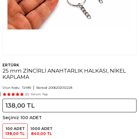
ERTÜRK
25 mm ZİNCİRLİ ANAHTARLIK HALKASI, NİKEL
KAPLAMA
Ürün Kodu :
T2490
Barkod :
2006202012228
(2)
Yorum Yap
138,00
TL
Seçiniz
100 ADET
100 ADET
1000 ADET
138,00 TL
840,00 TL