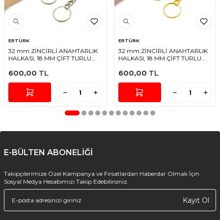
ERTÜRK
ERTÜRK
32 mm ZİNCİRLİ ANAHTARLIK
32 mm ZİNCİRLİ ANAHTARLIK
HALKASI, 18 MM ÇİFT TURLU
HALKASI, 18 MM ÇİFT TURLU
HALKA UÇ, NİKEL KAPLAMA
HALKA UÇ, SARI KAPLAMA
600,00
TL
600,00
TL
E-BÜLTEN ABONELİĞİ
Takipçilerimize Özel Kampanya ve Fırsatlardan Haberdar Olmak İçin
Sosyal Medya Hesabımızı Takip Edebilirsiniz.
Kayıt Ol