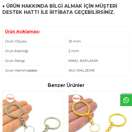
♦
ÜRÜN HAKKINDA BİLGİ ALMAK İÇİN MÜŞTERİ
DESTEK HATTI İLE İRTİBATA GEÇEBİLİRSİNİZ.
Ürün Açıklaması
Ürün Ölçüsü
25 mm
Ürün Kalınlığı
2 mm
Ürün Rengi
NİKEL KAPLAMA
W
h
t
s
a
p
p
D
e
s
e
H
a
t
t
Ürün Hammaddesi
SAC MALZEME
Benzer Ürünler
Yeni
Yeni