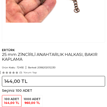
ERTÜRK
25 mm ZİNCİRLİ ANAHTARLIK HALKASI, BAKIR
KAPLAMA
Ürün Kodu :
T2492
Barkod :
2006202012230
(0)
Yorum Yap
144,00
TL
Seçiniz
100 ADET
100 ADET
1000 ADET
144,00 TL
960,00 TL