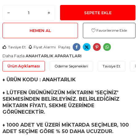
SEPETE EKLE
HEMEN AL
Favorilerime Ekle
Tavsiye Et
Fiyat Alarmı
Paylaş
Daha Fazla
ANAHTARLIK APARATLARI
Ürün Açıklaması
Ödeme Seçenekleri
Tavsiye Et
İ
♦
ÜRÜN KODU : ANAHTARLIK
♦ LÜTFEN ÜRÜNÜNÜZÜN MİKTARINI 'SEÇİNİZ'
SEKMESİNDEN BELİRLEYİNİZ. BELİRLEDİĞİNİZ
MİKTARIN FİYATI, SEKME ÜZERİNDE
GÖRÜNECEKTİR.
♦ 1000 ADET VE ÜZERİ MİKTARDA SEÇİMLER, 100
ADET SEÇİME GÖRE % 50 DAHA UCUZDUR.