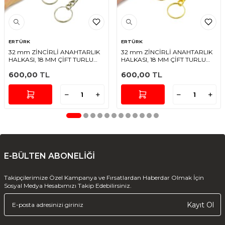
ERTÜRK
ERTÜRK
32 mm ZİNCİRLİ ANAHTARLIK
32 mm ZİNCİRLİ ANAHTARLIK
HALKASI, 18 MM ÇİFT TURLU
HALKASI, 18 MM ÇİFT TURLU
HALKA UÇ, NİKEL KAPLAMA
HALKA UÇ, SARI KAPLAMA
600,00
TL
600,00
TL
E-BÜLTEN ABONELİĞİ
Takipçilerimize Özel Kampanya ve Fırsatlardan Haberdar Olmak İçin
Sosyal Medya Hesabımızı Takip Edebilirsiniz.
Kayıt Ol