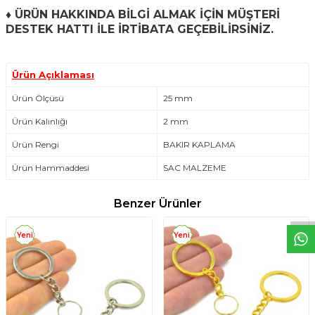
♦
ÜRÜN HAKKINDA BİLGİ ALMAK İÇİN MÜŞTERİ
DESTEK HATTI İLE İRTİBATA GEÇEBİLİRSİNİZ.
Ürün Açıklaması
Ürün Ölçüsü
25 mm
Ürün Kalınlığı
2 mm
Ürün Rengi
BAKIR KAPLAMA
W
h
t
s
a
p
p
D
e
s
e
H
a
t
t
Ürün Hammaddesi
SAC MALZEME
Benzer Ürünler
Yeni
Yeni