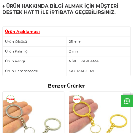
♦
ÜRÜN HAKKINDA BİLGİ ALMAK İÇİN MÜŞTERİ
DESTEK HATTI İLE İRTİBATA GEÇEBİLİRSİNİZ.
Ürün Açıklaması
Ürün Ölçüsü
25 mm
Ürün Kalınlığı
2 mm
Ürün Rengi
NİKEL KAPLAMA
W
h
t
s
a
p
p
D
e
s
e
H
a
t
t
Ürün Hammaddesi
SAC MALZEME
Benzer Ürünler
Yeni
Yeni