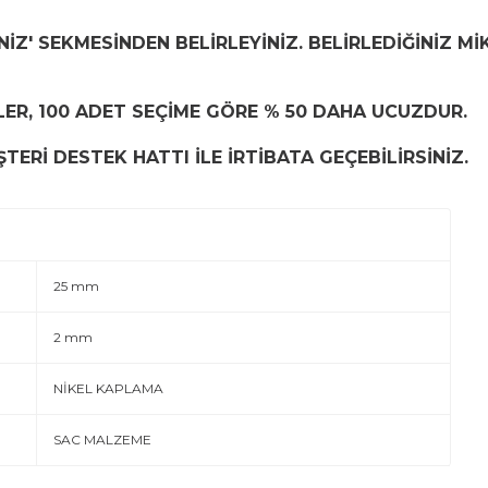
İZ' SEKMESİNDEN BELİRLEYİNİZ. BELİRLEDİĞİNİZ Mİ
LER, 100 ADET SEÇİME GÖRE % 50 DAHA UCUZDUR.
TERİ DESTEK HATTI İLE İRTİBATA GEÇEBİLİRSİNİZ.
25 mm
2 mm
NİKEL KAPLAMA
SAC MALZEME