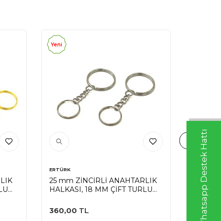
Yeni
Yeni
Whatsapp Destek Hattı
ERTÜRK
ERTÜRK
LIK
25 mm ZİNCİRLİ ANAHTARLIK
25 mm 
LU
HALKASI, 18 MM ÇİFT TURLU
HALKAS
A
HALKA UÇ, NİKEL KAPLAMA
TAKIM 
KAPLA
360,00
TL
198,00