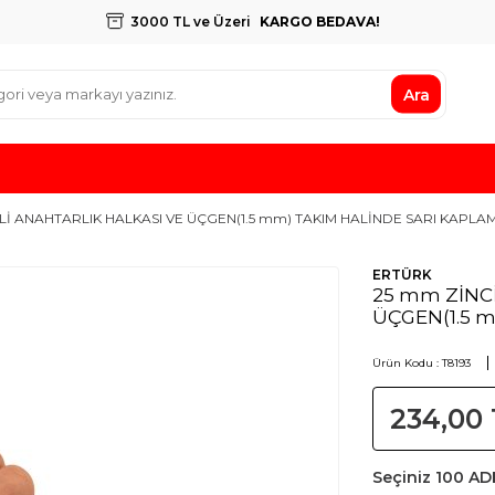
3000 TL ve Üzeri
KARGO BEDAVA!
Ara
Lİ ANAHTARLIK HALKASI VE ÜÇGEN(1.5 mm) TAKIM HALİNDE SARI KAPLA
ERTÜRK
25 mm ZİNC
ÜÇGEN(1.5 
Ürün Kodu :
T8193
234,00
Seçiniz
100 AD