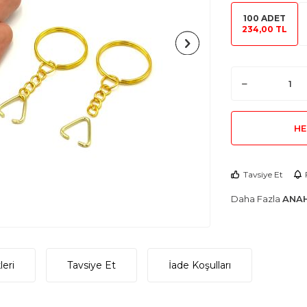
100 ADET
234,00 TL
HE
Tavsiye Et
Daha Fazla
ANAH
eri
Tavsiye Et
İade Koşulları