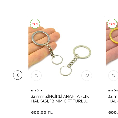
Yeni
Yeni
ERTÜRK
ERTÜR
LKASI,
32 mm ZİNCİRLİ ANAHTARLIK
32 m
HALKASI, 18 MM ÇİFT TURLU
HALK
HALKA UÇ, NİKEL KAPLAMA
HALK
600,00
TL
600