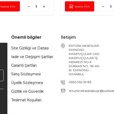
Sepete Ekle
Sepete Ekle
Önemli bilgiler
İletişim
ERTÜRK AKSESUAR
Site Gizliliği ve Datası
EMİNÖNÜ
MARPUÇULAR CAD.
İade ve Değişim Şartları
MARPUÇÇULAR İŞ
MERKEZİ NO:6
Garanti Şartları
DÜKKAN NO : 59-60-
61. EMİNÖNÜ -
Satış Sözleşmesi
İSTANBUL
0530 952 39 83
Üyelik Sözleşmesi
erturkmetalaksesuar@outloo
Gizlilik ve Güvenlik
Teslimat Koşulları