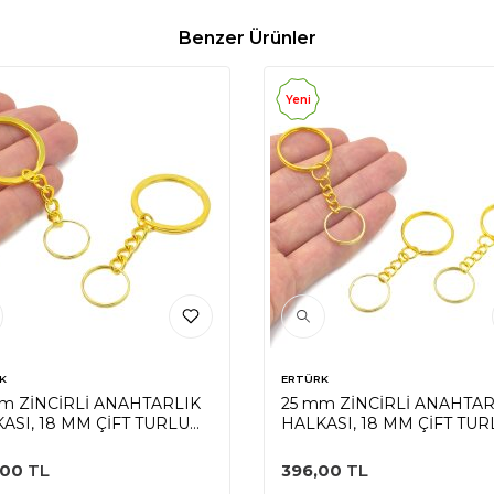
Benzer Ürünler
Yeni
K
ERTÜRK
m ZİNCİRLİ ANAHTARLIK
25 mm ZİNCİRLİ ANAHTAR
ASI, 18 MM ÇİFT TURLU
HALKASI, 18 MM ÇİFT TUR
A UÇ, SARI KAPLAMA
HALKA UÇ, SARI KAPLAM
,00
TL
396,00
TL