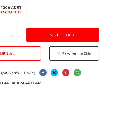
1000 ADET
1.560,00 TL
SEPETE EKLE
MEN AL
Favorilerime Ekle
Fiyat Alarmı
Paylaş
TARLIK APARATLARI