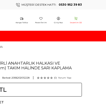
MÜŞTERI DESTEK HATTI :
0530 952 39 83
Kargo Takip
Favorilerim
Giriş Yap
Sepetim (
0
)
MA
İRLİ ANAHTARLIK HALKASI VE
mm) TAKIM HALİNDE SARI KAPLAMA
Barkod :
2006202012228
(0)
Yorum Yap
TL
ET