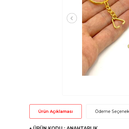
Ürün Açıklaması
Ödeme Seçenekl
♦
ÜRÜN KODU : ANAHTARLIK