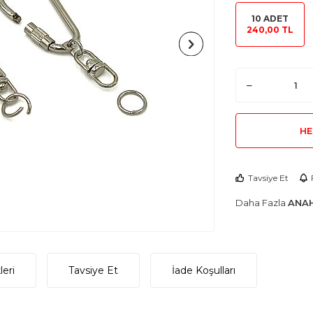
10 ADET
240,00 TL
HE
Tavsiye Et
Daha Fazla
ANAH
eri
Tavsiye Et
İade Koşulları