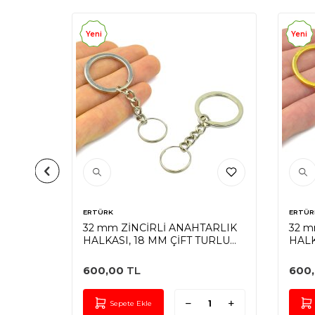
Yeni
Yeni
ERTÜRK
ERTÜR
LKASI,
32 mm ZİNCİRLİ ANAHTARLIK
32 m
HALKASI, 18 MM ÇİFT TURLU
HALK
HALKA UÇ, NİKEL KAPLAMA
HALK
600,00
TL
600
Sepete Ekle