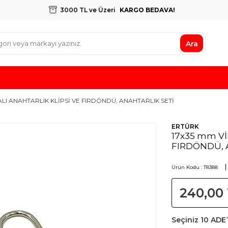
3000 TL ve Üzeri
KARGO BEDAVA!
Ara
ALI ANAHTARLIK KLİPSİ VE FIRDÖNDÜ, ANAHTARLIK SETİ
ERTÜRK
17x35 mm Vİ
FIRDÖNDÜ, 
Ürün Kodu :
T8388
240,00
Seçiniz
10 ADE