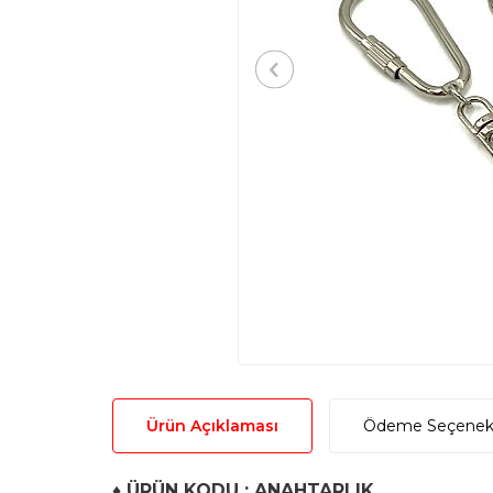
Ürün Açıklaması
Ödeme Seçenekl
♦
ÜRÜN KODU : ANAHTARLIK