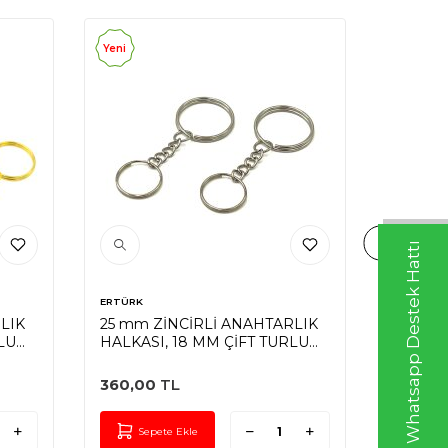
Yeni
Yeni
Whatsapp Destek Hattı
ERTÜRK
ERTÜRK
LIK
25 mm ZİNCİRLİ ANAHTARLIK
25 mm 
LU
HALKASI, 18 MM ÇİFT TURLU
HALKAS
A
HALKA UÇ, NİKEL KAPLAMA
TAKIM 
KAPLA
360,00
TL
198,00
Sepete Ekle
Sep