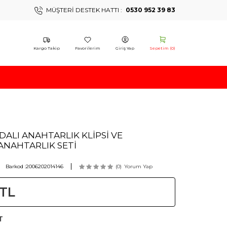
MÜŞTERI DESTEK HATTI :
0530 952 39 83
Kargo Takip
Favorilerim
Giriş Yap
Sepetim (
0
)
DALI ANAHTARLIK KLİPSİ VE
ANAHTARLIK SETİ
Barkod :
2006202014146
(0)
Yorum Yap
TL
T