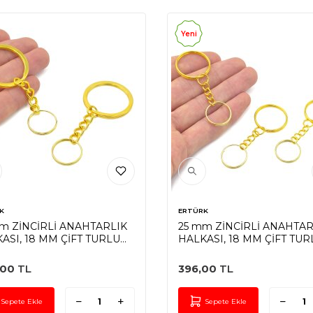
Yeni
K
ERTÜRK
m ZİNCİRLİ ANAHTARLIK
25 mm ZİNCİRLİ ANAHTAR
ASI, 18 MM ÇİFT TURLU
HALKASI, 18 MM ÇİFT TUR
A UÇ, SARI KAPLAMA
HALKA UÇ, SARI KAPLAM
,00
TL
396,00
TL
Sepete Ekle
Sepete Ekle