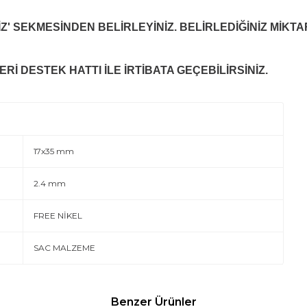
Z' SEKMESİNDEN BELİRLEYİNİZ. BELİRLEDİĞİNİZ MİKTA
Rİ DESTEK HATTI İLE İRTİBATA GEÇEBİLİRSİNİZ.
17x35 mm
2.4 mm
FREE NİKEL
SAC MALZEME
Benzer Ürünler