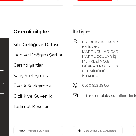
Önemli bilgiler
İletişim
ERTÜRK AKSESUAR
Site Gizliliği ve Datası
EMİNÖNÜ
MARPUÇULAR CAD.
İade ve Değişim Şartları
MARPUÇÇULAR İŞ
MERKEZİ NO:6
Garanti Şartları
DÜKKAN NO : 59-60-
61. EMİNÖNÜ -
Satış Sözleşmesi
İSTANBUL
0530 952 39 83
Üyelik Sözleşmesi
erturkmetalaksesuar@outloo
Gizlilik ve Güvenlik
Teslimat Koşulları