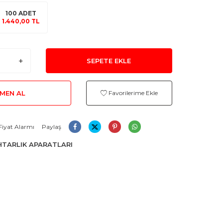
100 ADET
1.440,00 TL
SEPETE EKLE
MEN AL
Favorilerime Ekle
Fiyat Alarmı
Paylaş
TARLIK APARATLARI