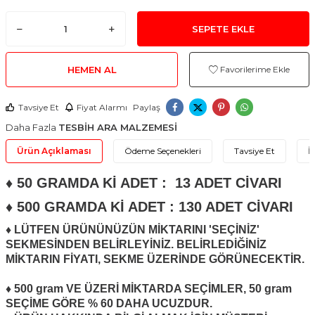
SEPETE EKLE
HEMEN AL
Favorilerime Ekle
Tavsiye Et
Fiyat Alarmı
Paylaş
Daha Fazla
TESBİH ARA MALZEMESİ
Ürün Açıklaması
Ödeme Seçenekleri
Tavsiye Et
İ
♦ 50 GRAMDA Kİ ADET : 13 ADET CİVARI
♦ 500 GRAMDA Kİ ADET : 130 ADET CİVARI
♦ LÜTFEN ÜRÜNÜNÜZÜN MİKTARINI 'SEÇİNİZ'
SEKMESİNDEN BELİRLEYİNİZ. BELİRLEDİĞİNİZ
MİKTARIN FİYATI, SEKME ÜZERİNDE GÖRÜNECEKTİR.
♦ 500 gram VE ÜZERİ MİKTARDA SEÇİMLER, 50 gram
SEÇİME GÖRE % 60 DAHA UCUZDUR.