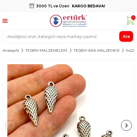
3000 TL ve Üzeri
KARGO BEDAVA!
0
Ara
Anasayfa
TESBİH MALZEMELERİ
TESBİH ARA MALZEMESİ
9x22