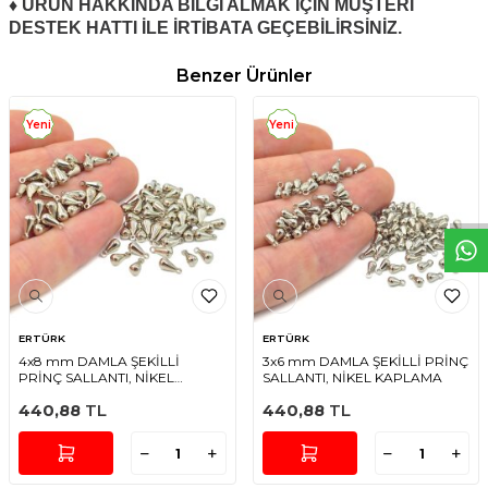
♦ ÜRÜN HAKKINDA BİLGİ ALMAK İÇİN MÜŞTERİ
DESTEK HATTI İLE İRTİBATA GEÇEBİLİRSİNİZ.
Benzer Ürünler
Yeni
Yeni
W
h
t
s
a
p
p
D
e
s
e
H
a
t
t
ERTÜRK
ERTÜRK
4x8 mm DAMLA ŞEKİLLİ
3x6 mm DAMLA ŞEKİLLİ PRİNÇ
PRİNÇ SALLANTI, NİKEL
SALLANTI, NİKEL KAPLAMA
KAPLAMA
440,88
TL
440,88
TL