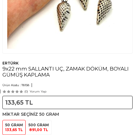
ERTÜRK
9x22 mm SALLANTI UÇ, ZAMAK DÖKÜM, BOYALI
GÜMÜŞ KAPLAMA
Ürün Kodu :
T8158
(0)
Yorum Yap
133,65
TL
MİKTAR SEÇİNİZ
50 GRAM
50 GRAM
500 GRAM
133,65 TL
891,00 TL