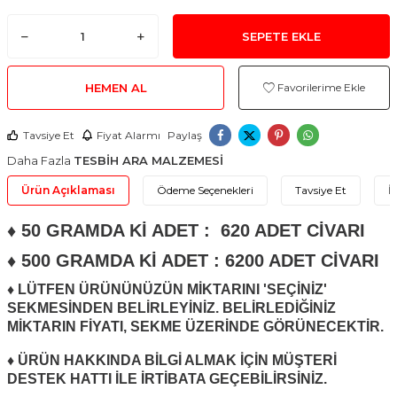
SEPETE EKLE
HEMEN AL
Favorilerime Ekle
Tavsiye Et
Fiyat Alarmı
Paylaş
Daha Fazla
TESBİH ARA MALZEMESİ
Ürün Açıklaması
Ödeme Seçenekleri
Tavsiye Et
İ
♦ 50 GRAMDA Kİ ADET : 620 ADET CİVARI
♦ 500 GRAMDA Kİ ADET : 6200 ADET CİVARI
♦ LÜTFEN ÜRÜNÜNÜZÜN MİKTARINI 'SEÇİNİZ'
SEKMESİNDEN BELİRLEYİNİZ. BELİRLEDİĞİNİZ
MİKTARIN FİYATI, SEKME ÜZERİNDE GÖRÜNECEKTİR.
♦ ÜRÜN HAKKINDA BİLGİ ALMAK İÇİN MÜŞTERİ
DESTEK HATTI İLE İRTİBATA GEÇEBİLİRSİNİZ.