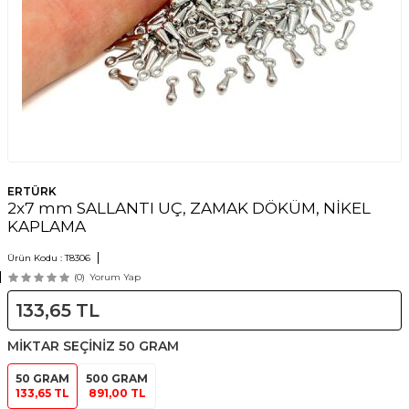
ERTÜRK
2x7 mm SALLANTI UÇ, ZAMAK DÖKÜM, NİKEL
KAPLAMA
Ürün Kodu :
T8306
(0)
Yorum Yap
133,65
TL
MİKTAR SEÇİNİZ
50 GRAM
50 GRAM
500 GRAM
133,65 TL
891,00 TL