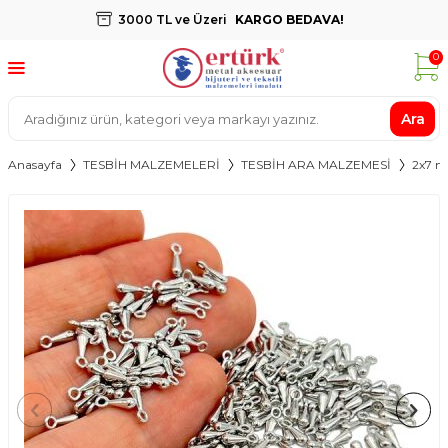
3000 TL ve Üzeri
KARGO BEDAVA!
0
Ara
Anasayfa
TESBİH MALZEMELERİ
TESBİH ARA MALZEMESİ
2x7 