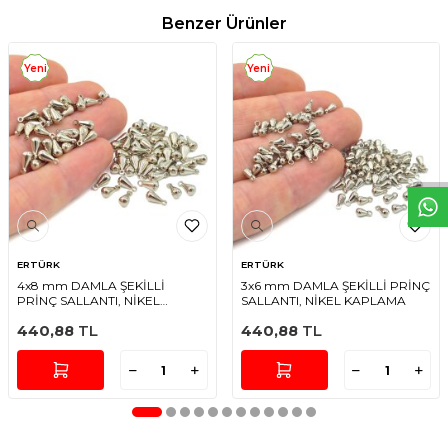
Benzer Ürünler
Yeni
Yeni
W
h
t
s
a
p
p
D
e
s
e
H
a
t
t
ERTÜRK
ERTÜRK
4x8 mm DAMLA ŞEKİLLİ
3x6 mm DAMLA ŞEKİLLİ PRİNÇ
PRİNÇ SALLANTI, NİKEL
SALLANTI, NİKEL KAPLAMA
KAPLAMA
440,88
TL
440,88
TL