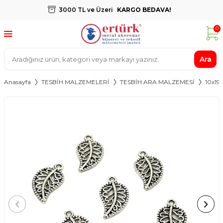
3000 TL ve Üzeri
KARGO BEDAVA!
0
Ara
Anasayfa
TESBİH MALZEMELERİ
TESBİH ARA MALZEMESİ
10x1