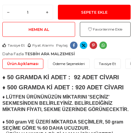
SEPETE EKLE
HEMEN AL
Favorilerime Ekle
Tavsiye Et
Fiyat Alarmı
Paylaş
Daha Fazla
TESBİH ARA MALZEMESİ
Ürün Açıklaması
Ödeme Seçenekleri
Tavsiye Et
İ
♦ 50 GRAMDA Kİ ADET : 92 ADET CİVARI
♦ 500 GRAMDA Kİ ADET : 920 ADET CİVARI
♦ LÜTFEN ÜRÜNÜNÜZÜN MİKTARINI 'SEÇİNİZ'
SEKMESİNDEN BELİRLEYİNİZ. BELİRLEDİĞİNİZ
MİKTARIN FİYATI, SEKME ÜZERİNDE GÖRÜNECEKTİR.
♦ 500 gram VE ÜZERİ MİKTARDA SEÇİMLER, 50 gram
SEÇİME GÖRE % 60 DAHA UCUZDUR.