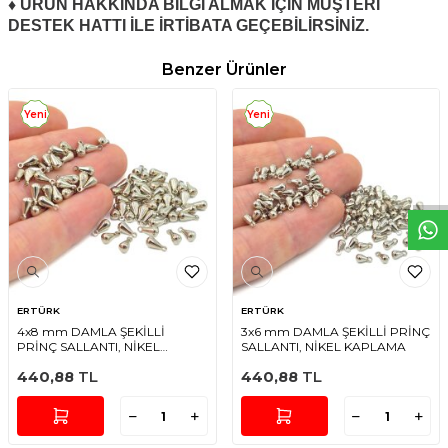
♦ ÜRÜN HAKKINDA BİLGİ ALMAK İÇİN MÜŞTERİ
DESTEK HATTI İLE İRTİBATA GEÇEBİLİRSİNİZ.
Benzer Ürünler
Yeni
Yeni
W
h
t
s
a
p
p
D
e
s
e
H
a
t
t
ERTÜRK
ERTÜRK
4x8 mm DAMLA ŞEKİLLİ
3x6 mm DAMLA ŞEKİLLİ PRİNÇ
PRİNÇ SALLANTI, NİKEL
SALLANTI, NİKEL KAPLAMA
KAPLAMA
440,88
TL
440,88
TL