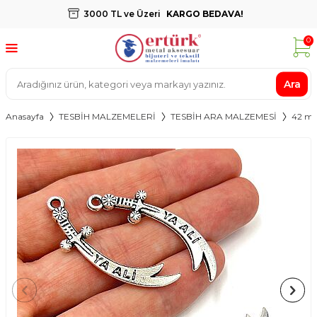
3000 TL ve Üzeri
KARGO BEDAVA!
0
Ara
Anasayfa
TESBİH MALZEMELERİ
TESBİH ARA MALZEMESİ
42 mm