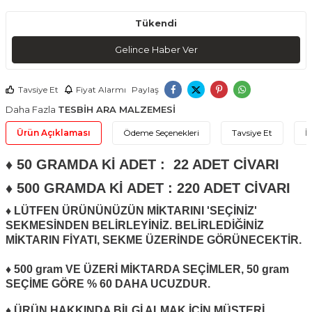
Tükendi
Gelince Haber Ver
Tavsiye Et
Fiyat Alarmı
Paylaş
Daha Fazla
TESBİH ARA MALZEMESİ
Ürün Açıklaması
Ödeme Seçenekleri
Tavsiye Et
İ
♦ 50 GRAMDA Kİ ADET : 22 ADET CİVARI
♦ 500 GRAMDA Kİ ADET : 220 ADET CİVARI
♦ LÜTFEN ÜRÜNÜNÜZÜN MİKTARINI 'SEÇİNİZ'
SEKMESİNDEN BELİRLEYİNİZ. BELİRLEDİĞİNİZ
MİKTARIN FİYATI, SEKME ÜZERİNDE GÖRÜNECEKTİR.
♦ 500 gram VE ÜZERİ MİKTARDA SEÇİMLER, 50 gram
SEÇİME GÖRE % 60 DAHA UCUZDUR.
♦ ÜRÜN HAKKINDA BİLGİ ALMAK İÇİN MÜŞTERİ