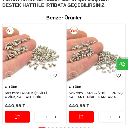
DESTEK HATTI İLE İRTİBATA GEÇEBİLİRSİNİZ.
Benzer Ürünler
Yeni
Yeni
W
h
t
s
a
p
p
D
e
s
e
H
a
t
t
ERTÜRK
ERTÜRK
4x8 mm DAMLA ŞEKİLLİ
3x6 mm DAMLA ŞEKİLLİ PRİNÇ
PRİNÇ SALLANTI, NİKEL
SALLANTI, NİKEL KAPLAMA
KAPLAMA
440,88
TL
440,88
TL