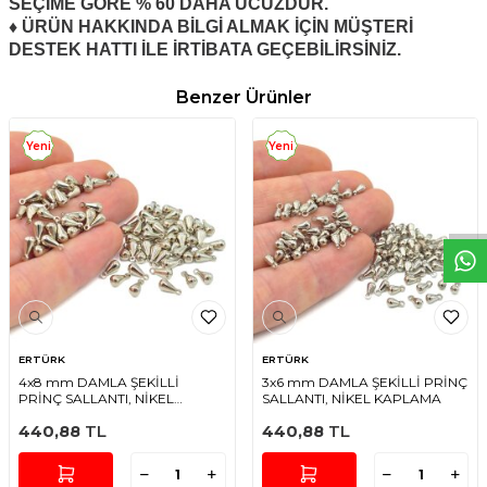
SEÇİME GÖRE % 60 DAHA UCUZDUR.
♦ ÜRÜN HAKKINDA BİLGİ ALMAK İÇİN MÜŞTERİ
DESTEK HATTI İLE İRTİBATA GEÇEBİLİRSİNİZ.
Benzer Ürünler
Yeni
Yeni
W
h
t
s
a
p
p
D
e
s
e
H
a
t
t
ERTÜRK
ERTÜRK
4x8 mm DAMLA ŞEKİLLİ
3x6 mm DAMLA ŞEKİLLİ PRİNÇ
PRİNÇ SALLANTI, NİKEL
SALLANTI, NİKEL KAPLAMA
KAPLAMA
440,88
TL
440,88
TL