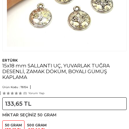
ERTÜRK
15x18 mm SALLANTI UÇ, YUVARLAK TUĞRA
DESENLİ, ZAMAK DÖKÜM, BOYALI GÜMÜŞ
KAPLAMA
Ürün Kodu :
T8154
(0)
Yorum Yap
133,65
TL
MİKTAR SEÇİNİZ
50 GRAM
50 GRAM
500 GRAM