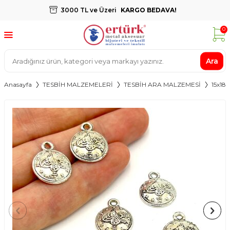
3000 TL ve Üzeri
KARGO BEDAVA!
0
Ara
Anasayfa
TESBİH MALZEMELERİ
TESBİH ARA MALZEMESİ
15x1