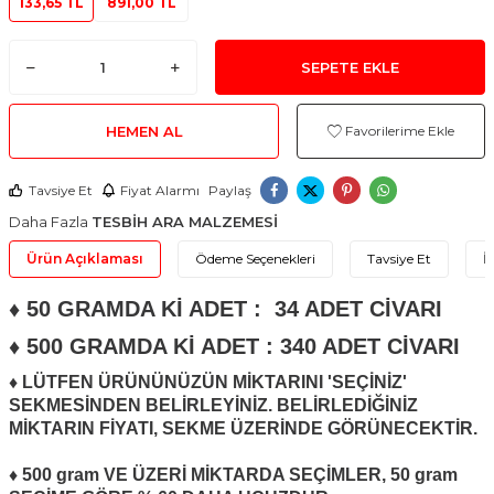
133,65 TL
891,00 TL
SEPETE EKLE
HEMEN AL
Favorilerime Ekle
Tavsiye Et
Fiyat Alarmı
Paylaş
Daha Fazla
TESBİH ARA MALZEMESİ
Ürün Açıklaması
Ödeme Seçenekleri
Tavsiye Et
İ
♦ 50 GRAMDA Kİ ADET : 34 ADET CİVARI
♦ 500 GRAMDA Kİ ADET : 340 ADET CİVARI
♦ LÜTFEN ÜRÜNÜNÜZÜN MİKTARINI 'SEÇİNİZ'
SEKMESİNDEN BELİRLEYİNİZ. BELİRLEDİĞİNİZ
MİKTARIN FİYATI, SEKME ÜZERİNDE GÖRÜNECEKTİR.
♦ 500 gram VE ÜZERİ MİKTARDA SEÇİMLER, 50 gram