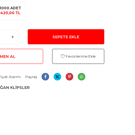
1000 ADET
420,00 TL
SEPETE EKLE
MEN AL
Favorilerime Ekle
Fiyat Alarmı
Paylaş
ĞAN KLİPSLER