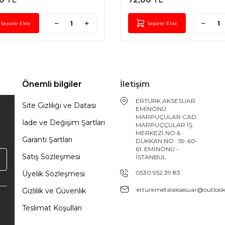
0
TL
72,00
TL
Sepete Ekle
Sepete Ekle
Önemli bilgiler
İletişim
ERTÜRK AKSESUAR
Site Gizliliği ve Datası
EMİNÖNÜ
MARPUÇULAR CAD.
İade ve Değişim Şartları
MARPUÇÇULAR İŞ
MERKEZİ NO:6
Garanti Şartları
DÜKKAN NO : 59-60-
61. EMİNÖNÜ -
Satış Sözleşmesi
İSTANBUL
0530 952 39 83
Üyelik Sözleşmesi
erturkmetalaksesuar@outloo
Gizlilik ve Güvenlik
Teslimat Koşulları