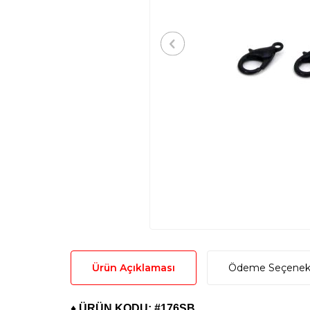
Ürün Açıklaması
Ödeme Seçenekl
♦ ÜRÜN KODU: #176SB