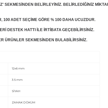
Z' SEKMESİNDEN BELİRLEYİNİZ. BELİRLEDİĞİNİZ MİKTA
R, 100 ADET SEÇİME GÖRE % 100 DAHA UCUZDUR.
Rİ DESTEK HATTI İLE İRTİBATA GEÇEBİLİRSİNİZ.
R ÜRÜNLER SEKMESİNDEN BULABİLİRSİNİZ.
12x6 mm
3.5 mm
SİYAH
ZAMAK DÖKÜM