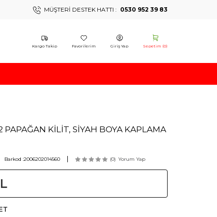
MÜŞTERI DESTEK HATTI :
0530 952 39 83
Kargo Takip
Favorilerim
Giriş Yap
Sepetim (
0
)
2 PAPAĞAN KİLİT, SİYAH BOYA KAPLAMA
Barkod :
2006202014560
(0)
Yorum Yap
L
ET