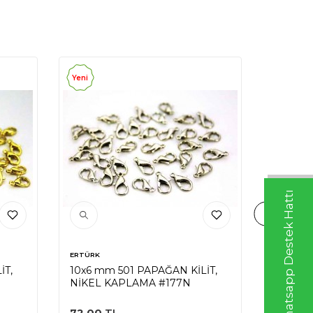
Yeni
Yeni
Whatsapp Destek Hattı
ERTÜRK
ERTÜRK
İT,
10x6 mm 501 PAPAĞAN KİLİT,
14 mm 
NİKEL KAPLAMA #177N
NİKEL