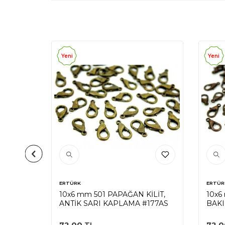
Yeni
Yeni
ERTÜRK
ERTÜR
İLİT,
10x6 mm 501 PAPAĞAN KİLİT,
10x6
ANTİK SARI KAPLAMA #177AS
BAKI