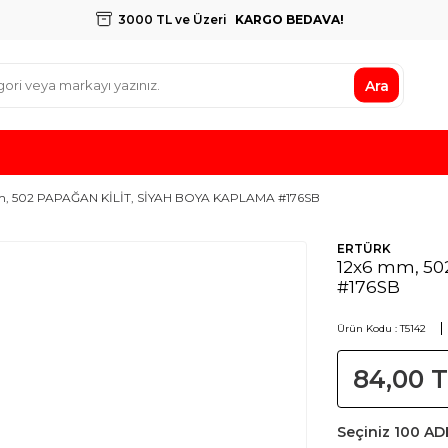
3000 TL ve Üzeri
KARGO BEDAVA!
Ara
m, 502 PAPAĞAN KİLİT, SİYAH BOYA KAPLAMA #176SB
ERTÜRK
12x6 mm, 50
#176SB
Ürün Kodu :
T5142
84,00
T
Seçiniz
100 AD