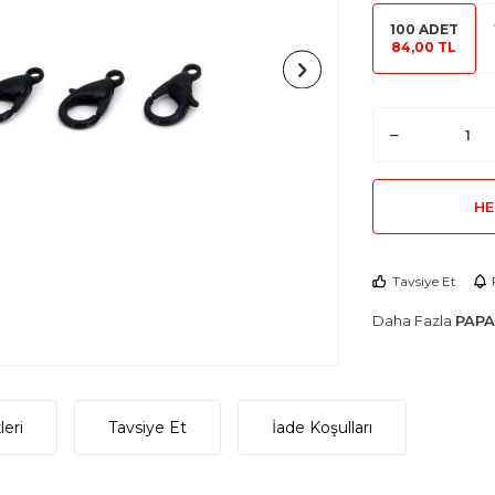
100 ADET
84,00 TL
HE
Tavsiye Et
Daha Fazla
PAPA
eri
Tavsiye Et
İade Koşulları