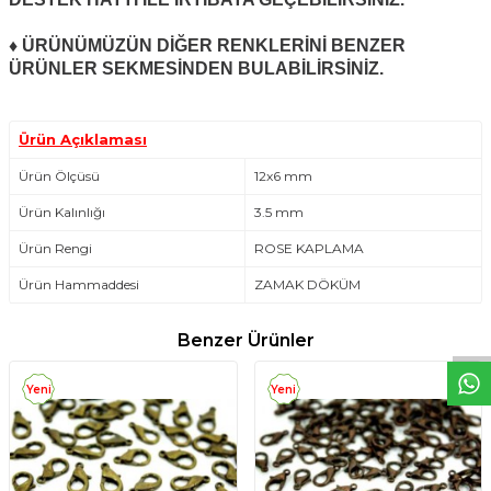
♦ ÜRÜNÜMÜZÜN DİĞER RENKLERİNİ BENZER
ÜRÜNLER SEKMESİNDEN BULABİLİRSİNİZ.
Ürün Açıklaması
Ürün Ölçüsü
12x6 mm
Ürün Kalınlığı
3.5 mm
Ürün Rengi
ROSE KAPLAMA
W
h
t
s
a
p
p
D
e
s
e
H
a
t
t
Ürün Hammaddesi
ZAMAK DÖKÜM
Benzer Ürünler
Yeni
Yeni