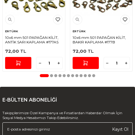
ERTÜRK
ERTÜRK
10x6 mm 501 PAPAĞAN KİLİT,
10x6 mm 501 PAPAĞAN KİLİT,
ANTİK SARI KAPLAMA #177AS
BAKIR KAPLAMA #177B
72,00
TL
72,00
TL
E-BÜLTEN ABONELİĞİ
Takipçilerimize Özel Kampanya ve Fırsatlardan Haberdar Olmak İçin
Sosyal Medya Hesabımızı Takip Edebilirsiniz.
Kayıt Ol