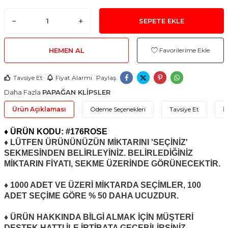
SEPETE EKLE
HEMEN AL
Favorilerime Ekle
Tavsiye Et
Fiyat Alarmı
Paylaş
Daha Fazla
PAPAĞAN KLİPSLER
Ürün Açıklaması
Ödeme Seçenekleri
Tavsiye Et
İ
♦ ÜRÜN KODU: #176ROSE
♦ LÜTFEN ÜRÜNÜNÜZÜN MİKTARINI 'SEÇİNİZ'
SEKMESİNDEN BELİRLEYİNİZ. BELİRLEDİĞİNİZ
MİKTARIN FİYATI, SEKME ÜZERİNDE GÖRÜNECEKTİR.
♦ 1000 ADET VE ÜZERİ MİKTARDA SEÇİMLER, 100
ADET SEÇİME GÖRE % 50 DAHA UCUZDUR.
♦ ÜRÜN HAKKINDA BİLGİ ALMAK İÇİN MÜŞTERİ
DESTEK HATTI İLE İRTİBATA GEÇEBİLİRSİNİZ.