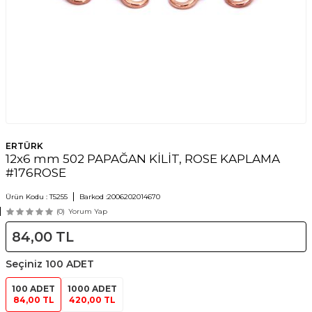
ERTÜRK
12x6 mm 502 PAPAĞAN KİLİT, ROSE KAPLAMA
#176ROSE
Ürün Kodu :
T5255
Barkod :
2006202014670
(0)
Yorum Yap
84,00
TL
Seçiniz
100 ADET
100 ADET
1000 ADET
84,00 TL
420,00 TL