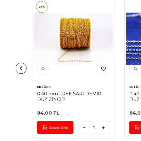
Yeni
ERTÜRK
ERTÜR
AC DÜZ
0.40 mm FREE SARI DEMİR
0.40
DÜZ ZİNCİR
DÜZ 
84,00
TL
84,
Sepete Ekle