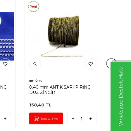
Yeni
Yeni
Whatsapp Destek Hattı
ERTÜRK
ERTÜRK
İNÇ
0.40 mm ANTİK SARI PİRİNÇ
0.40 m
DÜZ ZİNCİR
DÜZ Zİ
158,40
TL
158,40
Sepete Ekle
Sep