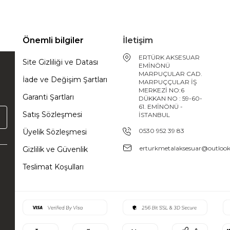
Önemli bilgiler
İletişim
ERTÜRK AKSESUAR
Site Gizliliği ve Datası
EMİNÖNÜ
MARPUÇULAR CAD.
İade ve Değişim Şartları
MARPUÇÇULAR İŞ
MERKEZİ NO:6
Garanti Şartları
DÜKKAN NO : 59-60-
61. EMİNÖNÜ -
Satış Sözleşmesi
İSTANBUL
0530 952 39 83
Üyelik Sözleşmesi
erturkmetalaksesuar@outloo
Gizlilik ve Güvenlik
Teslimat Koşulları