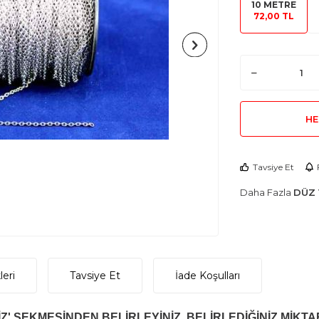
10 METRE
72,00 TL
HE
Tavsiye Et
Daha Fazla
DÜZ 
eri
Tavsiye Et
İade Koşulları
Z' SEKMESİNDEN BELİRLEYİNİZ. BELİRLEDİĞİNİZ MİKTA