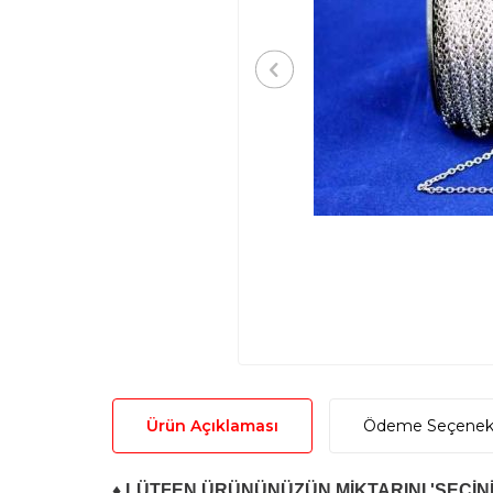
Ürün Açıklaması
Ödeme Seçenekl
♦ LÜTFEN ÜRÜNÜNÜZÜN MİKTARINI 'SEÇİNİ