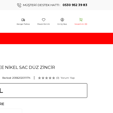
MÜŞTERI DESTEK HATTI :
0530 952 39 83
Kargo Takip
Favorilerim
Giriş Yap
Sepetim (
0
)
E NİKEL SAC DÜZ ZİNCİR
Barkod :
2006202011174
(0)
Yorum Yap
L
RE