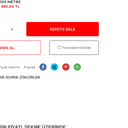
100 METRE
360,00 TL
SEPETE EKLE
MEN AL
Favorilerime Ekle
Fiyat Alarmı
Paylaş
VE KIVRIK ZİNCİRLER
RIN FİYATI, SEKME ÜZERİNDE