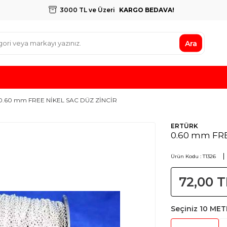
3000 TL ve Üzeri
KARGO BEDAVA!
Ara
0.60 mm FREE NİKEL SAC DÜZ ZİNCİR
ERTÜRK
0.60 mm FRE
Ürün Kodu :
T1326
72,00
T
Seçiniz
10 MET